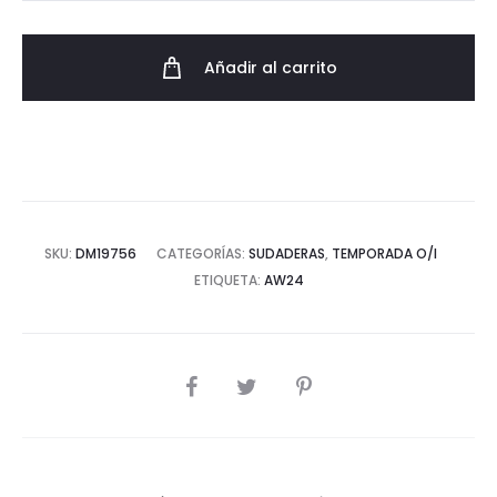
con
Bandera
Añadir al carrito
Estampada
cantidad
SKU:
DM19756
CATEGORÍAS:
SUDADERAS
,
TEMPORADA O/I
ETIQUETA:
AW24
COMPARTIR