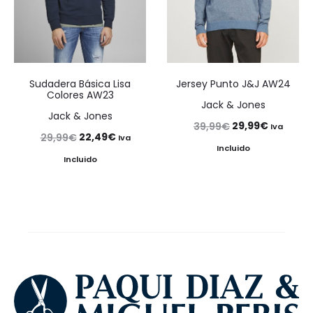
Sudadera Básica Lisa
Jersey Punto J&J AW24
Colores AW23
Jack & Jones
Jack & Jones
El
El
29,99
€
39,99
€
Iva
El
El
22,49
€
29,99
€
Iva
precio
precio
Incluido
precio
precio
Incluido
original
actual
original
actual
era:
es:
era:
es:
39,99€.
29,99€.
29,99€.
22,49€.