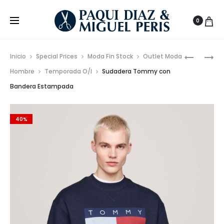
0
Prod
CHAQUE
CAMISA
Inicio
Special Prices
Moda Fin Stock
Outlet Moda
ACOLCH
FIL-
de
Hombre
Temporada O/I
Sudadera Tommy con
BEBÉ
FIL
Bandera Estampada
nave
AW24
LA
VESPITA
AW24
40%