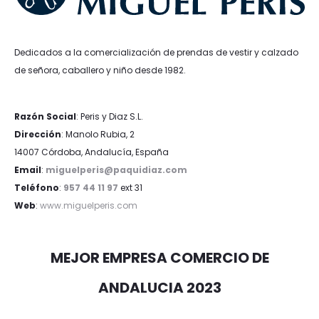
Dedicados a la comercialización de prendas de vestir y calzado
de señora, caballero y niño desde 1982.
Razón Social
: Peris y Diaz S.L.
Dirección
: Manolo Rubia, 2
14007 Córdoba, Andalucía, España
Email
:
miguelperis@paquidiaz.com
Teléfono
:
957 44 11 97
ext 31
Web
:
www.miguelperis.com
MEJOR EMPRESA COMERCIO DE
ANDALUCIA 2023