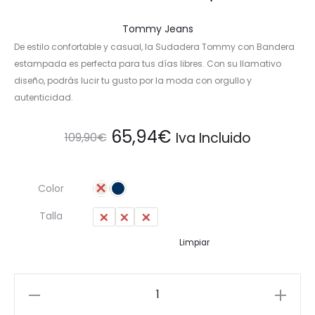
Tommy Jeans
De estilo confortable y casual, la Sudadera Tommy con Bandera
estampada es perfecta para tus días libres. Con su llamativo
diseño, podrás lucir tu gusto por la moda con orgullo y
autenticidad.
El
El
65,94
€
Iva Incluido
109,90
€
precio
precio
Color
original
actual
Talla
M
L
XL
era:
es:
Limpiar
109,90€.
65,94€.
Sudadera
Tommy