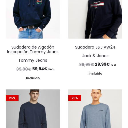
Sudadera de Algodón
Sudadera J&J AW24
Inscripción Tommy Jeans
Jack & Jones
Tommy Jeans
El
El
29,99
€
39,99
€
Iva
El
El
59,94
€
99,90
€
Iva
precio
precio
Incluido
precio
precio
Incluido
original
actual
original
actual
era:
es:
era:
es:
39,99€.
29,99€.
25%
25%
99,90€.
59,94€.