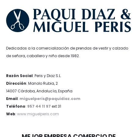
Dedicados a la comercialización de prendas de vestir y calzado
de señora, caballero y niño desde 1982.
Razón Social
: Peris y Diaz S.L.
Dirección
: Manolo Rubia, 2
14007 Córdoba, Andalucía, España
Email
:
miguelperis@paquidiaz.com
Teléfono
:
957 44 11 97
ext 31
Web
:
www.miguelperis.com
MEJOR EMPRESA COMERCIO DE