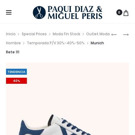
0
Prod
ELEGANT
CHAQUE
Inicio
Special Prices
Moda Fin Stock
Outlet Moda
CHALECO
DE
de
Hombre
Temporada P/V 30%-40%-50%
Munich
DE
PAÑO
Rete 111
nave
PELO
HARRYS
PARA
CON
MUJER
PECHERÍ
TENDENCIA
ACTUAL
DESMONT
40%