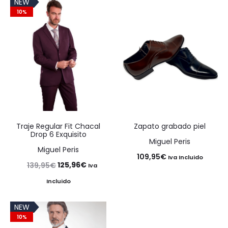
NEW
10%
Traje Regular Fit Chacal
Zapato grabado piel
Drop 6 Exquisito
Miguel Peris
Miguel Peris
109,95
€
Iva Incluido
El
El
125,96
€
139,95
€
Iva
precio
precio
Incluido
original
actual
NEW
era:
es:
10%
139,95€.
125,96€.