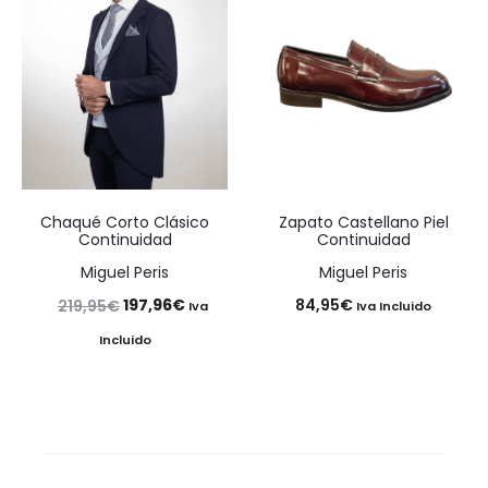
Chaqué Corto Clásico
Zapato Castellano Piel
Continuidad
Continuidad
Miguel Peris
Miguel Peris
El
El
197,96
€
84,95
€
219,95
€
Iva
Iva Incluido
precio
precio
Incluido
original
actual
era:
es:
219,95€.
197,96€.