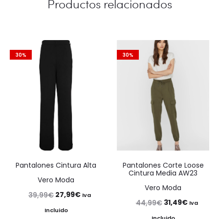
Productos relacionados
30%
30%
Pantalones Cintura Alta
Pantalones Corte Loose
Cintura Media AW23
Vero Moda
Vero Moda
El
El
27,99
€
39,99
€
Iva
El
El
31,49
€
44,99
€
Iva
precio
precio
Incluido
precio
precio
Incluido