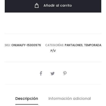
Recto
Añadir al carrito
SS24
cantidad
SKU:
ONLMALFY-15300976
CATEGORÍAS:
PANTALONES
,
TEMPORADA
P/V
COMPARTIR
Descripción
Información adicional