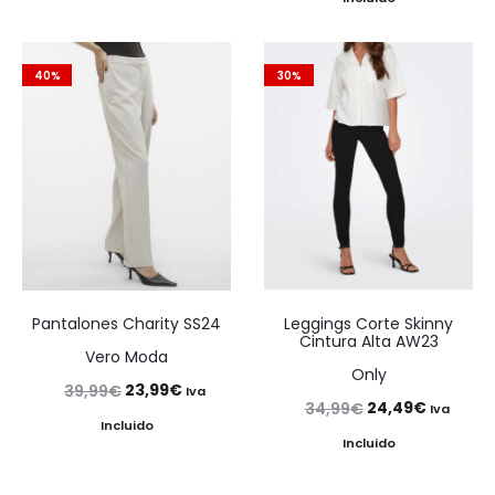
original
actual
original
actual
era:
es:
era:
es:
39,99€.
27,99€.
40%
30%
44,99€.
31,49€.
Pantalones Charity SS24
Leggings Corte Skinny
Cintura Alta AW23
Vero Moda
Only
El
El
23,99
€
39,99
€
Iva
El
El
24,49
€
34,99
€
Iva
precio
precio
Incluido
precio
precio
Incluido
original
actual
original
actual
era:
es: