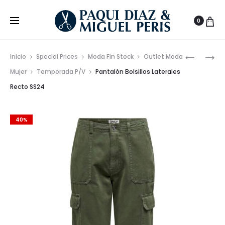
0
Prod
VESTIDO
TOP
Inicio
Special Prices
Moda Fin Stock
Outlet Moda
ATENAS
CUELLO
de
Mujer
Temporada P/V
Pantalón Bolsillos Laterales
VOLANTE
BARCO
Recto SS24
nave
SS24
SS24
40%