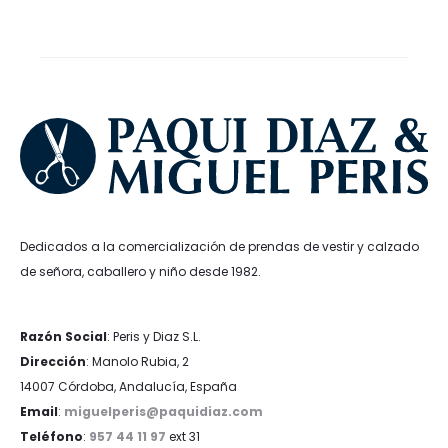
era:
es:
39,99€.
23,99€.
34,99€.
24,49€.
Dedicados a la comercialización de prendas de vestir y calzado
de señora, caballero y niño desde 1982.
Razón Social
: Peris y Diaz S.L.
Dirección
: Manolo Rubia, 2
14007 Córdoba, Andalucía, España
Email
:
miguelperis@paquidiaz.com
Teléfono
:
957 44 11 97
ext 31