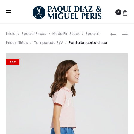
0
Prod
MONO
POLO
Inicio
Special Prices
Moda Fin Stock
Special
VOLANTE
MANGA
de
Prices Niños
Temporada P/V
Pantalón corto chica
CHICA
LARGA
nave
CON
40%
RELIEVE