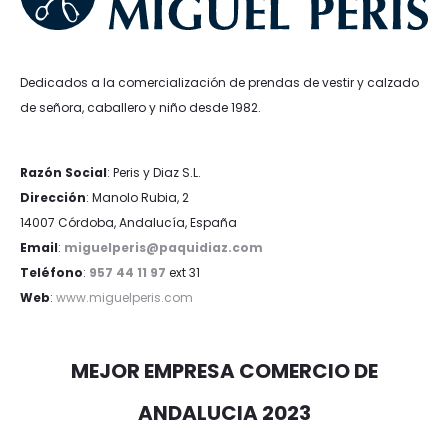
Dedicados a la comercialización de prendas de vestir y calzado
de señora, caballero y niño desde 1982.
Razón Social
: Peris y Diaz S.L.
Dirección
: Manolo Rubia, 2
14007 Córdoba, Andalucía, España
Email
:
miguelperis@paquidiaz.com
Teléfono
:
957 44 11 97
ext 31
Web
:
www.miguelperis.com
MEJOR EMPRESA COMERCIO DE
ANDALUCIA 2023