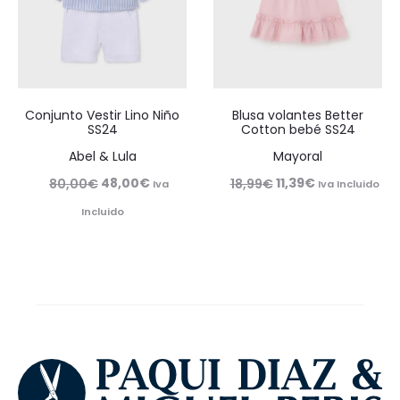
Conjunto Vestir Lino Niño
Blusa volantes Better
SS24
Cotton bebé SS24
Abel & Lula
Mayoral
El
El
El
El
48,00
€
11,39
€
80,00
€
18,99
€
Iva
Iva Incluido
precio
precio
precio
precio
Incluido
original
actual
original
actual
era:
es:
era:
es:
80,00€.
48,00€.
18,99€.
11,39€.