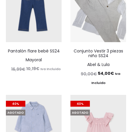
Pantalón flare bebé SS24
Conjunto Vestir 3 piezas
niño SS24
Mayoral
Abel & Lula
El
El
10,19
€
16,99
€
Iva Incluido
El
El
54,00
€
90,00
€
Iva
precio
precio
precio
precio
Incluido
original
actual
original
actual
era:
es:
era:
es:
16,99€.
10,19€.
40%
40%
90,00€.
54,00€.
AGOTADO
AGOTADO