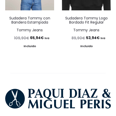
Sudadera Tommy con
Sudadera Tommy Logo
Bandera Estampada
Bordado Fit Regular
Tommy Jeans
Tommy Jeans
El
El
El
El
65,94
€
53,94
€
109,90
€
89,90
€
Iva
Iva
precio
precio
precio
precio
Incluido
Incluido
original
actual
original
actual
era:
es:
era:
es:
109,90€.
65,94€.
89,90€.
53,94€.