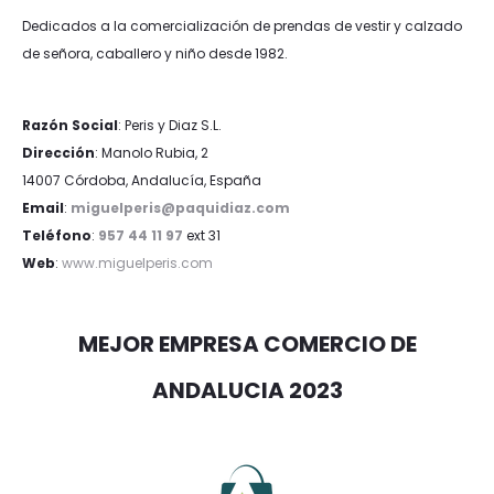
Dedicados a la comercialización de prendas de vestir y calzado
de señora, caballero y niño desde 1982.
Razón Social
: Peris y Diaz S.L.
Dirección
: Manolo Rubia, 2
14007 Córdoba, Andalucía, España
Email
:
miguelperis@paquidiaz.com
Teléfono
:
957 44 11 97
ext 31
Web
:
www.miguelperis.com
MEJOR EMPRESA COMERCIO DE
ANDALUCIA 2023