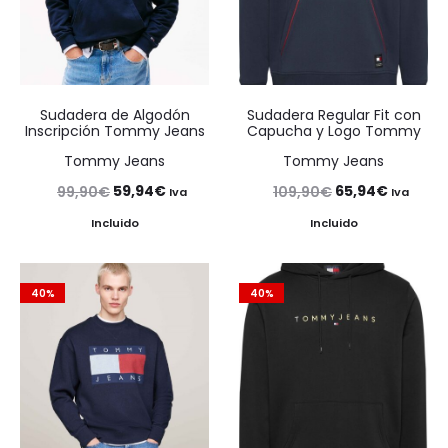
Sudadera de Algodón
Sudadera Regular Fit con
Inscripción Tommy Jeans
Capucha y Logo Tommy
Tommy Jeans
Tommy Jeans
El
El
El
El
59,94
€
65,94
€
99,90
€
109,90
€
Iva
Iva
precio
precio
precio
precio
Incluido
Incluido
original
actual
original
actual
era:
es:
era:
es:
40%
40%
99,90€.
59,94€.
109,90€.
65,94€.