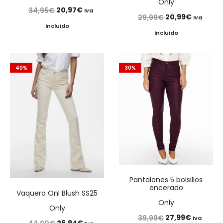
Only
El
El
20,97
€
34,95
€
Iva
El
El
20,99
€
29,99
€
Iva
precio
precio
Incluido
precio
precio
Incluido
original
actual
original
actual
era:
es:
era:
es:
34,95€.
20,97€.
40%
30%
29,99€.
20,99€.
Pantalones 5 bolsillos
encerado
Vaquero Onl Blush SS25
Only
Only
El
El
27,99
€
39,99
€
Iva
El
El
26,94
€