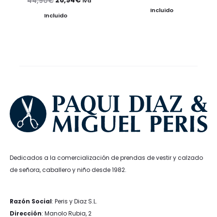
44,90
€
Iva
precio
precio
Incluido
precio
precio
Incluido
original
actual
original
actual
era:
es:
era:
es:
39,99€.
27,99€.
44,90€.
26,94€.
Dedicados a la comercialización de prendas de vestir y calzado
de señora, caballero y niño desde 1982.
Razón Social
: Peris y Diaz S.L.
Dirección
: Manolo Rubia, 2