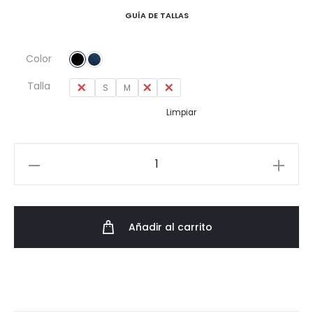
GUÍA DE TALLAS
Color
Talla
XS
S
M
L
XL
Limpiar
Vaquero
Skinny
Fit
AW23
Añadir al carrito
cantidad