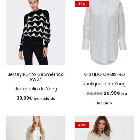
30%
Jersey Punto Geométrico
VESTIDO CAMISERO
AW24
Jackquelin de Yong
Jackquelin de Yong
El
El
20,99
€
29,99
€
Iva
39,99
€
Iva Incluido
precio
precio
Incluido
original
actual
era:
es:
40%
29,99€.
20,99€.