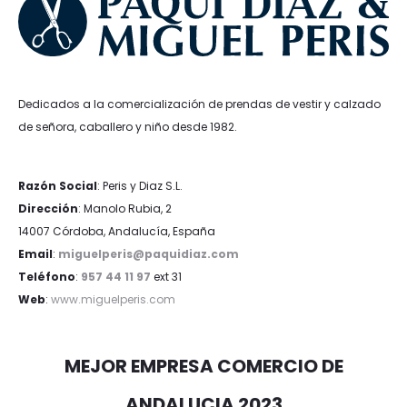
Dedicados a la comercialización de prendas de vestir y calzado
de señora, caballero y niño desde 1982.
Razón Social
: Peris y Diaz S.L.
Dirección
: Manolo Rubia, 2
14007 Córdoba, Andalucía, España
Email
:
miguelperis@paquidiaz.com
Teléfono
:
957 44 11 97
ext 31
Web
:
www.miguelperis.com
MEJOR EMPRESA COMERCIO DE
ANDALUCIA 2023