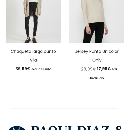
Chaqueta larga punto
Jersey Punto Unicolor
Vila
Only
El
El
39,99
€
17,99
€
29,99
€
Iva Incluido
Iva
precio
precio
Incluido
original
actual
era:
es:
29,99€.
17,99€.