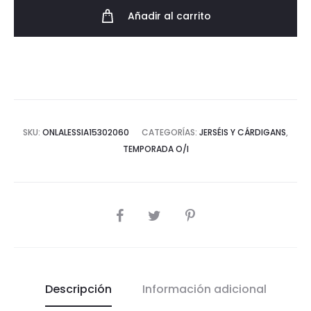
con
Añadir al carrito
detalles
AW23
cantidad
SKU:
ONLALESSIA15302060
CATEGORÍAS:
JERSÉIS Y CÁRDIGANS
,
TEMPORADA O/I
COMPARTIR
Descripción
Información adicional