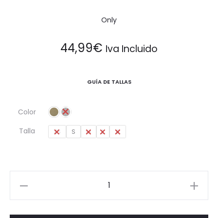
Only
44,99
€
Iva Incluido
GUÍA DE TALLAS
Color
Talla
XS
S
M
L
XL
Jersey
cuello
redondo