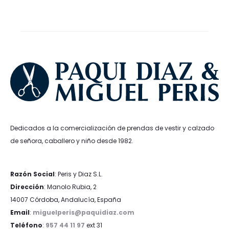
era:
es:
era:
es:
114,95€.
86,21€.
39,95€.
27,97€.
Dedicados a la comercialización de prendas de vestir y calzado
de señora, caballero y niño desde 1982.
Razón Social
: Peris y Diaz S.L.
Dirección
: Manolo Rubia, 2
14007 Córdoba, Andalucía, España
Email
:
miguelperis@paquidiaz.com
Teléfono
:
957 44 11 97
ext 31