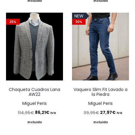
Incluido
Incluido
original
actual
original
actual
NEW
era:
es:
era:
es:
25%
30%
49,95€.
37,46€.
59,95€.
44,96€.
Chaqueta Cuadros Lana
Vaquero Slim Fit Lavado a
AW22
la Piedra
Miguel Peris
Miguel Peris
El
El
El
El
86,21
€
27,97
€
114,95
€
39,95
€
Iva
Iva
precio
precio
precio
precio
Incluido
Incluido
original
actual
original
actual