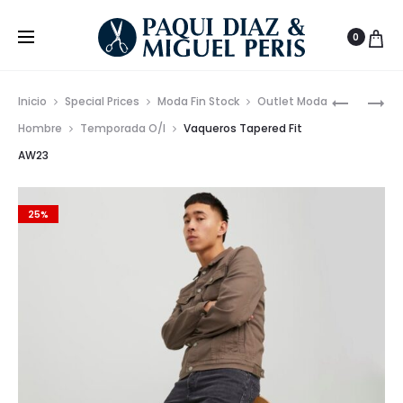
0
Prod
JEANS
VAQUER
Inicio
Special Prices
Moda Fin Stock
Outlet Moda
RASGAD
TAPERED
de
Hombre
Temporada O/I
Vaqueros Tapered Fit
CORTE
FIT
AW23
nave
SLIM
AW23
AW23
25%