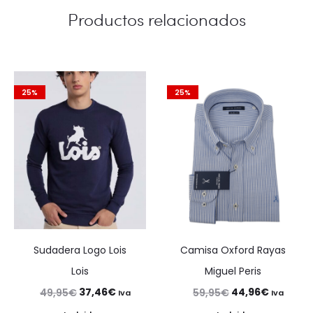
Productos relacionados
25%
25%
Sudadera Logo Lois
Camisa Oxford Rayas
Lois
Miguel Peris
El
El
El
El
37,46
€
44,96
€
49,95
€
59,95
€
Iva
Iva
precio
precio
precio
precio