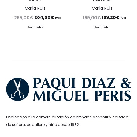
Carla Ruiz
Carla Ruiz
El
El
El
El
204,00
€
159,20
€
255,00
€
199,00
€
Iva
Iva
precio
precio
precio
precio
Incluido
Incluido
original
actual
original
actual
era:
es:
era:
es:
255,00€.
204,00€.
199,00€.
159,20€
Dedicados a la comercialización de prendas de vestir y calzado
de señora, caballero y niño desde 1982.