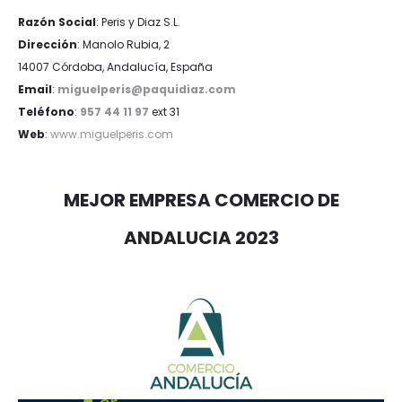
Razón Social
: Peris y Diaz S.L.
Dirección
: Manolo Rubia, 2
14007 Córdoba, Andalucía, España
Email
:
miguelperis@paquidiaz.com
Teléfono
:
957 44 11 97
ext 31
Web
:
www.miguelperis.com
MEJOR EMPRESA COMERCIO DE
ANDALUCIA 2023