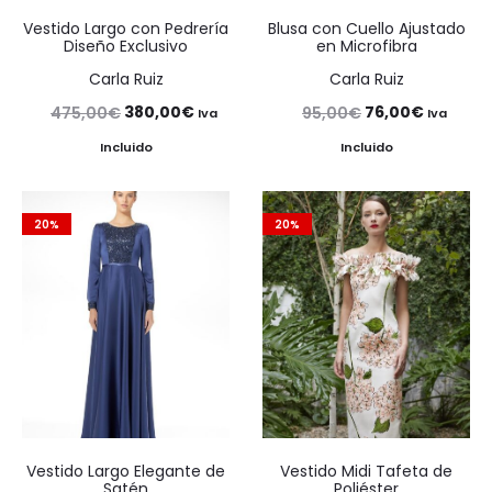
Vestido Largo con Pedrería
Blusa con Cuello Ajustado
Diseño Exclusivo
en Microfibra
Carla Ruiz
Carla Ruiz
El
El
El
El
380,00
€
76,00
€
475,00
€
95,00
€
Iva
Iva
precio
precio
precio
precio
Incluido
Incluido
original
actual
original
actual
era:
es:
era:
es:
20%
20%
475,00€.
380,00€.
95,00€.
76,00€.
Vestido Largo Elegante de
Vestido Midi Tafeta de
Satén
Poliéster