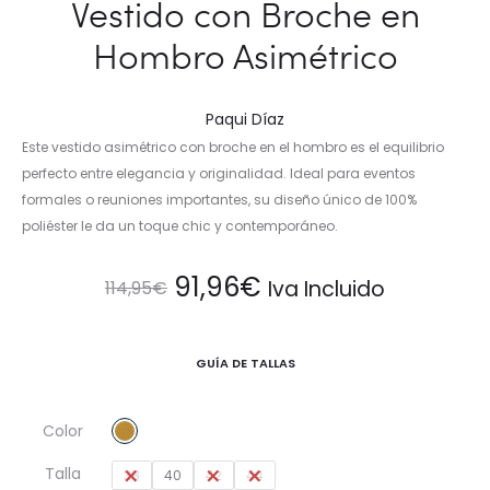
Vestido con Broche en
Hombro Asimétrico
Paqui Díaz
Este vestido asimétrico con broche en el hombro es el equilibrio
perfecto entre elegancia y originalidad. Ideal para eventos
formales o reuniones importantes, su diseño único de 100%
poliéster le da un toque chic y contemporáneo.
El
El
91,96
€
Iva Incluido
114,95
€
precio
precio
GUÍA DE TALLAS
original
actual
Color
era:
es:
Talla
38
40
42
44