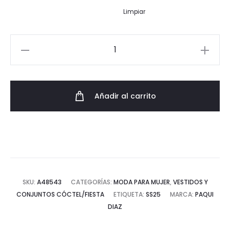
114,95€.
91,96€.
Limpiar
Vestido
con
Broche
en
Añadir al carrito
Hombro
Asimétrico
cantidad
SKU:
A48543
CATEGORÍAS:
MODA PARA MUJER
,
VESTIDOS Y
CONJUNTOS CÓCTEL/FIESTA
ETIQUETA:
SS25
MARCA:
PAQUI
DIAZ