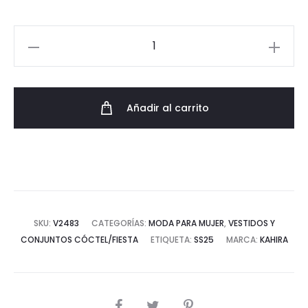
Vestido
Bordado
Cepa
Verde
Añadir al carrito
Kahyra
cantidad
SKU:
V2483
CATEGORÍAS:
MODA PARA MUJER
,
VESTIDOS Y
CONJUNTOS CÓCTEL/FIESTA
ETIQUETA:
SS25
MARCA:
KAHIRA
COMPARTIR