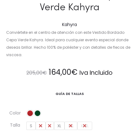
Verde Kahyra
Kahyra
Conviértete en el centro de atención con este Vestido Bordado
Cepa Verde Kahyra. Ideal para cualquier evento especial donde
deseas brillar. Hecho 100% de poliéster y con detalles de flecos de
viscosa.
El
El
164,00
€
Iva Incluido
205,00
€
precio
precio
GUÍA DE TALLAS
original
actual
Color
era:
es:
Talla
S
M
L
XL
XXL
XXXL
205,00€.
164,00€.