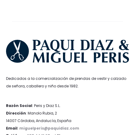
era:
es:
era:
es:
240,00€.
192,00€.
83,95€.
50,37€.
Dedicados a la comercialización de prendas de vestir y calzado
de señora, caballero y niño desde 1982.
Razón Social
: Peris y Diaz S.L.
Dirección
: Manolo Rubia, 2
14007 Córdoba, Andalucía, España
Email
:
miguelperis@paquidiaz.com