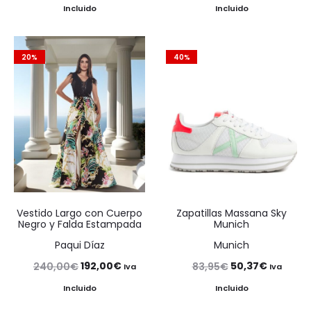
precio
precio
precio
precio
Incluido
Incluido
original
actual
original
actual
era:
es:
era:
es:
20%
40%
220,00€.
176,00€.
325,00€.
260,00
Vestido Largo con Cuerpo
Zapatillas Massana Sky
Negro y Falda Estampada
Munich
Paqui Díaz
Munich
El
El
El
El
192,00
€
50,37
€
240,00
€
83,95
€
Iva
Iva
precio
precio
precio
precio
Incluido
Incluido
original
actual
original
actual