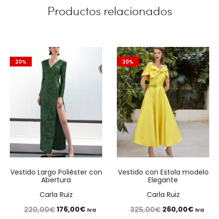
Productos relacionados
20%
20%
Vestido Largo Poliéster con
Vestido con Estola modelo
Abertura
Elegante
Carla Ruiz
Carla Ruiz
El
El
El
El
176,00
€
260,00
€
220,00
€
325,00
€
Iva
Iva