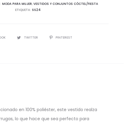
d
:
MODA PARA MUJER
,
VESTIDOS Y CONJUNTOS CÓCTEL/FIESTA
ETIQUETA:
SS24
IR
OOK
TWITTER
PINTEREST
ionado en 100% poliéster, este vestido realza
 arrugas, lo que hace que sea perfecto para