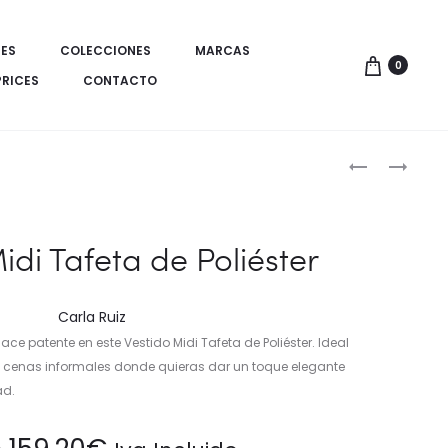
ES
COLECCIONES
MARCAS
0
PRICES
CONTACTO
Produ
VESTIDO
VESTIDO
LARGO
PLISADO
de
CON
DE
naveg
PEDRERÍA
MANGA
idi Tafeta de Poliéster
DISEÑO
LARGA
EXCLUSIVO
EN
POLIÉSTER
Carla Ruiz
hace patente en este Vestido Midi Tafeta de Poliéster. Ideal
o cenas informales donde quieras dar un toque elegante
ad.