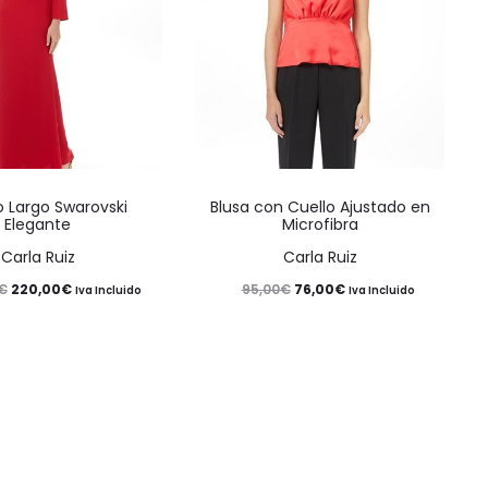
Este
Este
o Largo Swarovski
Blusa con Cuello Ajustado en
producto
producto
Elegante
Microfibra
tiene
tiene
Carla Ruiz
Carla Ruiz
múltiples
múltiples
El
El
El
El
220,00
€
76,00
€
€
95,00
€
Iva Incluido
Iva Incluido
variantes.
variantes.
precio
precio
precio
precio
Las
Las
original
actual
original
actual
opciones
opciones
era:
es:
era:
es:
se
se
275,00€.
220,00€.
95,00€.
76,00€.
pueden
pueden
elegir
elegir