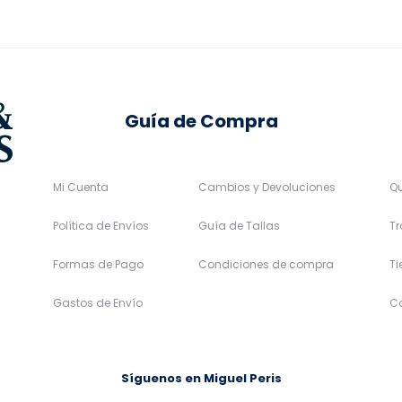
en
en
la
la
página
página
de
de
Guía de Compra
producto
producto
Mi Cuenta
Cambios y Devoluciones
Q
Política de Envíos
Guía de Tallas
Tr
Formas de Pago
Condiciones de compra
T
Gastos de Envío
C
Síguenos en Miguel Peris