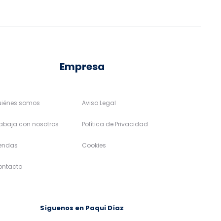
en
en
la
la
página
página
de
de
Empresa
producto
producto
uiénes somos
Aviso Legal
abaja con nosotros
Política de Privacidad
iendas
Cookies
ontacto
Síguenos en Paqui Díaz