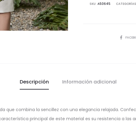
cantida
SKU:
A50645
CATEGORÍAS
COMPART
FACEB
Descripción
Información adicional
a que combina la sencillez con una elegancia relajada. Confecc
característica principal de este material es su resistencia a las