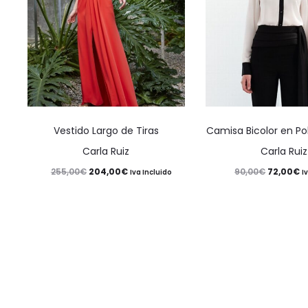
Este
Vestido Largo de Tiras
Camisa Bicolor en Po
producto
Carla Ruiz
Carla Ruiz
tiene
El
El
El
El
204,00
€
72,00
€
255,00
€
90,00
€
Iva Incluido
I
múltiples
precio
precio
precio
p
variantes.
original
actual
original
a
Las
era:
es:
era:
es
opciones
255,00€.
204,00€.
90,00€.
7
se
pueden
elegir