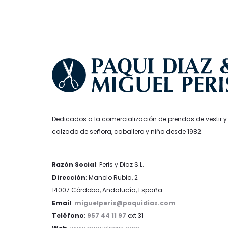
en
la
página
de
producto
Dedicados a la comercialización de prendas de vestir y
calzado de señora, caballero y niño desde 1982.
Razón Social
: Peris y Diaz S.L.
Dirección
: Manolo Rubia, 2
14007 Córdoba, Andalucía, España
Email
:
miguelperis@paquidiaz.com
Teléfono
:
957 44 11 97
ext 31