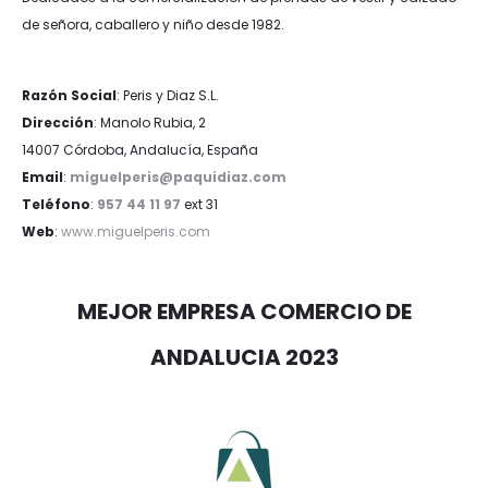
de señora, caballero y niño desde 1982.
Razón Social
: Peris y Diaz S.L.
Dirección
: Manolo Rubia, 2
14007 Córdoba, Andalucía, España
Email
:
miguelperis@paquidiaz.com
Teléfono
:
957 44 11 97
ext 31
Web
:
www.miguelperis.com
MEJOR EMPRESA COMERCIO DE
ANDALUCIA 2023