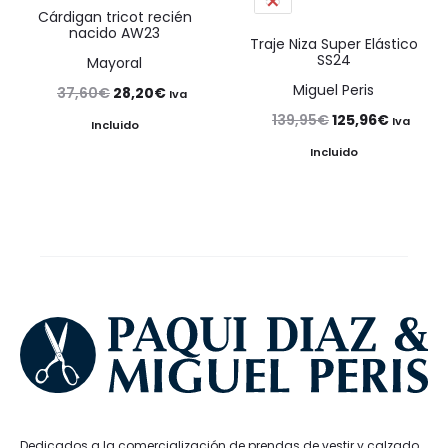
56
Cárdigan tricot recién
nacido AW23
Traje Niza Super Elástico
SS24
Mayoral
Miguel Peris
El
El
37,60
€
28,20
€
Iva
El
El
139,95
€
125,96
€
precio
precio
Iva
Incluido
precio
precio
original
actual
Incluido
original
actual
era:
es:
era:
es:
37,60€.
28,20€.
139,95€.
125,96€
Dedicados a la comercialización de prendas de vestir y calzado