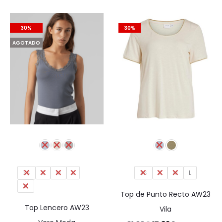
precios:
desde
30%
30%
125,96€
AGOTADO
hasta
143,96€
XS
S
M
L
XS
S
M
L
XL
Top de Punto Recto AW23
Top Lencero AW23
Vila