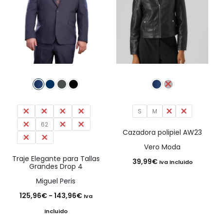
52
54
56
58
S
M
L
XL
60
62
64
66
Cazadora polipiel AW23
68
70
Vero Moda
Traje Elegante para Tallas
39,99
€
Iva Incluido
Grandes Drop 4
Miguel Peris
Rango
125,96
€
-
143,96
€
Iva
de
Incluido