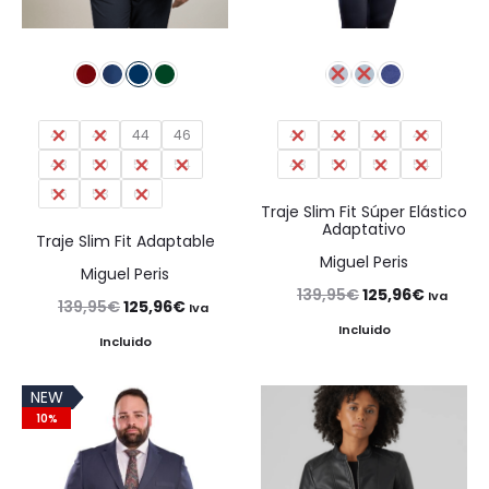
40
42
44
46
40
42
44
46
48
50
52
54
48
50
52
54
56
58
60
Traje Slim Fit Súper Elástico
Adaptativo
Traje Slim Fit Adaptable
Miguel Peris
Miguel Peris
El
El
139,95
€
125,96
€
Iva
El
El
139,95
€
125,96
€
Iva
precio
precio
Incluido
precio
precio
Incluido
original
actual
original
actual
era:
es:
NEW
era:
es:
10%
139,95€.
125,96€
139,95€.
125,96€.