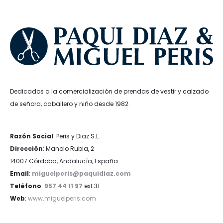
Dedicados a la comercialización de prendas de vestir y calzado
de señora, caballero y niño desde 1982.
Razón Social
: Peris y Diaz S.L.
Dirección
: Manolo Rubia, 2
14007 Córdoba, Andalucía, España
Email
:
miguelperis@paquidiaz.com
Teléfono
:
957 44 11 97
ext 31
Web
:
www.miguelperis.com