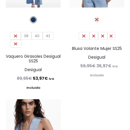
36
38
40
42
XS
S
M
L
44
Blusa Volante Mujer SS25
Vaquero Girasoles Desigual
Desigual
SS25
El
El
59,95
€
35,97
€
Iva
Desigual
precio
precio
Incluido
El
El
89,95
€
53,97
€
Iva
original
actual
precio
precio
Incluido
era:
es:
original
actual
59,95€.
35,97€.
era:
es:
89,95€.
53,97€.