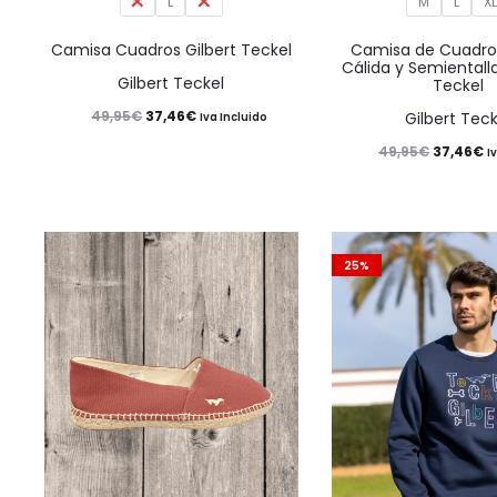
M
L
XL
múltiples
M
L
X
variantes.
Camisa Cuadros Gilbert Teckel
Camisa de Cuadro
Cálida y Semientall
Las
Gilbert Teckel
Teckel
opciones
El
El
49,95
€
37,46
€
Gilbert Teck
Iva Incluido
se
precio
precio
El
El
49,95
€
37,46
€
I
pueden
original
actual
precio
p
elegir
era:
es:
original
a
en
49,95€.
37,46€.
era:
es
25%
la
49,95€.
3
página
de
producto