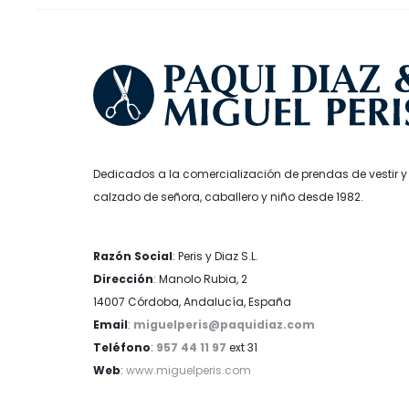
producto
Dedicados a la comercialización de prendas de vestir y
calzado de señora, caballero y niño desde 1982.
Razón Social
: Peris y Diaz S.L.
Dirección
: Manolo Rubia, 2
14007 Córdoba, Andalucía, España
Email
:
miguelperis@paquidiaz.com
Teléfono
:
957 44 11 97
ext 31
Web
:
www.miguelperis.com