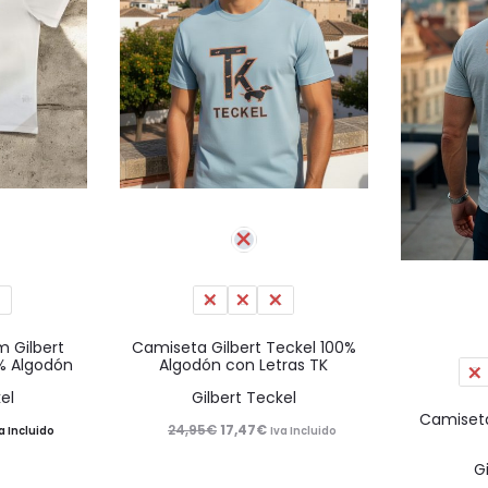
Este
Este
producto
producto
tiene
tiene
L
múltiples
M
L
XL
múltiples
variantes.
variantes.
 Gilbert
Camiseta Gilbert Teckel 100%
0% Algodón
Algodón con Letras TK
Las
Las
S
el
Gilbert Teckel
opciones
opciones
Camiseta 
El
El
24,95
€
17,47
€
se
se
a Incluido
Iva Incluido
ecio
precio
precio
pueden
pueden
G