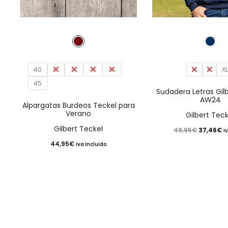
Este
producto
tiene
40
41
42
43
múltiples
44
M
L
X
45
variantes.
Sudadera Letras Gil
AW24
Las
Alpargatas Burdeos Teckel para
Verano
Gilbert Teck
opciones
Gilbert Teckel
El
El
49,95
€
37,46
€
se
I
44,95
€
precio
p
Iva Incluido
pueden
original
a
elegir
era:
es
en
49,95€.
3
la
página
de