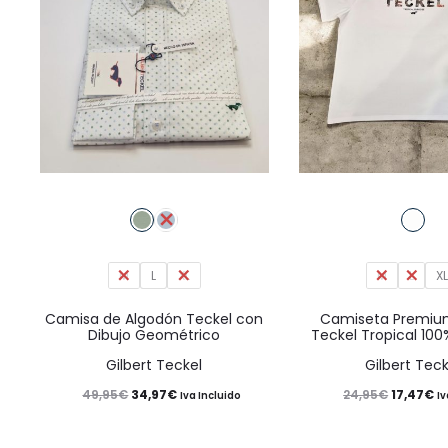
Este
producto
tiene
M
L
XL
múltiples
M
L
X
variantes.
Camisa de Algodón Teckel con
Camiseta Premium
Dibujo Geométrico
Teckel Tropical 10
Las
Gilbert Teckel
Gilbert Teck
opciones
El
El
El
El
49,95
€
34,97
€
24,95
€
17,47
€
se
Iva Incluido
Iv
precio
precio
precio
pr
pueden