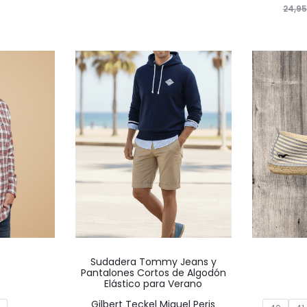
tual
original
actual
elegir
elegir
24,95
:
era:
es:
en
en
,47€.
24,95€.
17,47€.
la
la
página
página
de
de
producto
producto
Este
Sudadera Tommy Jeans y
producto
Pantalones Cortos de Algodón
Elástico para Verano
tiene
Gilbert Teckel
Miguel Peris