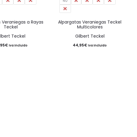
42
43
múltiples
44
40
41
42
43
múltiples
44
45
variantes.
variantes.
Las
Las
s Veraniegas a Rayas
Alpargatas Veraniegas Teckel
Teckel
Multicolores
opciones
opciones
ilbert Teckel
Gilbert Teckel
se
se
,95
€
44,95
€
Iva Incluido
Iva Incluido
pueden
pueden
elegir
elegir
en
en
la
la
página
página
de
de
producto
producto