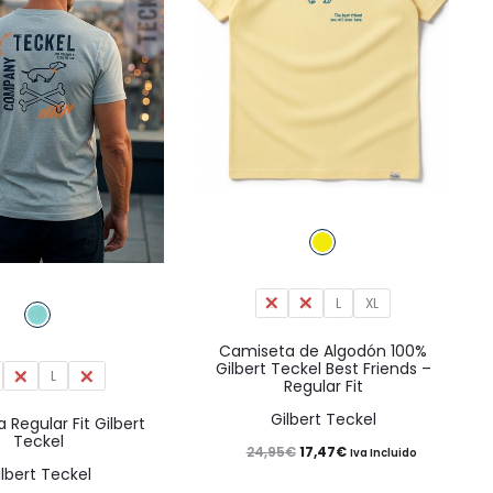
Este
producto
tiene
Este
S
M
L
múltiples
XL
producto
variantes.
tiene
Camiseta de Algodón 100%
Gilbert Teckel Best Friends –
Las
M
L
múltiples
XL
Regular Fit
opciones
variantes.
Gilbert Teckel
Regular Fit Gilbert
se
Teckel
Las
El
El
24,95
€
17,47
€
Iva Incluido
pueden
ilbert Teckel
opciones
precio
precio