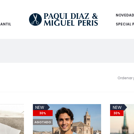
NOVEDAD
FANTIL
SPECIAL 
Ordenar 
NEW
NEW
30%
30%
AGOTADO