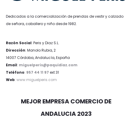
Dedicados a la comercialización de prendas de vestir y calzado
de señora, caballero y niño desde 1982.
Razón Social
: Peris y Diaz S.L.
Dirección
: Manolo Rubia, 2
14007 Córdoba, Andalucía, España
Email
:
miguelperis@paquidiaz.com
Teléfono
:
957 44 11 97
ext 31
Web
:
www.miguelperis.com
MEJOR EMPRESA COMERCIO DE
ANDALUCIA 2023