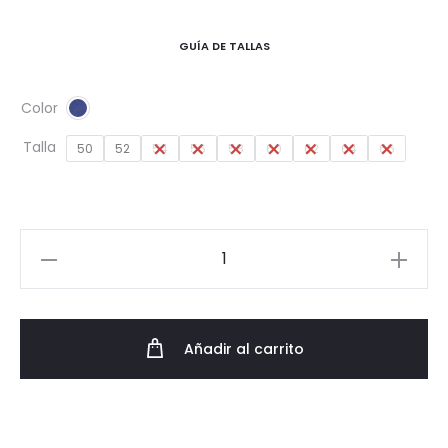
GUÍA DE TALLAS
Color
Talla
50
52
54
56
58
60
62
64
66
Americana
Drop
4
SS24
Añadir al carrito
cantidad