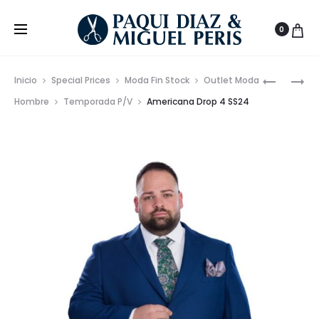
0
Prod
CHAQUE
BAÑADO
Inicio
Special Prices
Moda Fin Stock
Outlet Moda
CRUZAD
ESTAMP
de
Hombre
Temporada P/V
Americana Drop 4 SS24
6
MOJITOS
nave
BOTONES
RÁPIDO
SS23
SECADO