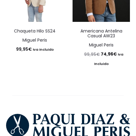
Chaqueta Hilo SS24
Americana Antelina
Casual AW23
Miguel Peris
Miguel Peris
99,95
€
Iva Incluido
El
El
74,96
€
99,95
€
Iva
precio
precio
Incluido
original
actual
era:
es:
99,95€.
74,96€.