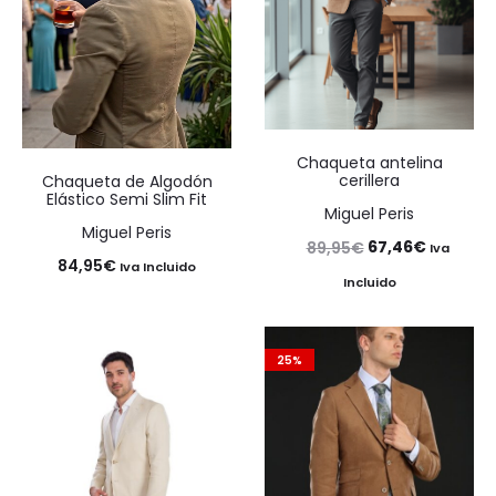
Chaqueta antelina
cerillera
Chaqueta de Algodón
Elástico Semi Slim Fit
Miguel Peris
Miguel Peris
El
El
67,46
€
89,95
€
Iva
84,95
€
Iva Incluido
precio
precio
Incluido
original
actual
era:
es:
25%
89,95€.
67,46€.