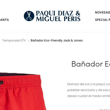
NOVEDAD
FANTIL
SPECIAL 
Temporada P/V
Bañador Eco-Friendly Jack & Jones
Bañador Ec
Disfruta del sol y la playa
poliéster reciclado y de s
desea cuidar el medio ambi