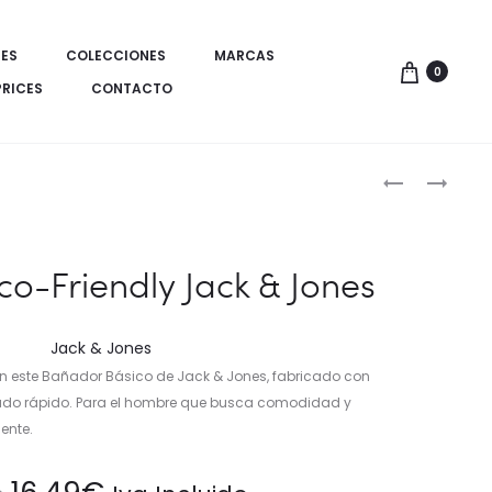
ES
COLECCIONES
MARCAS
0
PRICES
CONTACTO
Produ
BAÑADOR
GORRA
RECICLADO
SURF
de
CON
PARADISE
naveg
LOGO
o-Friendly Jack & Jones
JACK
&
JONES
Jack & Jones
 con este Bañador Básico de Jack & Jones, fabricado con
ecado rápido. Para el hombre que busca comodidad y
ente.