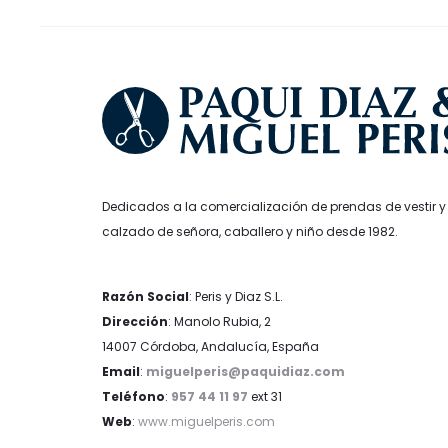
la
página
de
producto
Dedicados a la comercialización de prendas de vestir y
calzado de señora, caballero y niño desde 1982.
Razón Social
: Peris y Diaz S.L.
Dirección
: Manolo Rubia, 2
14007 Córdoba, Andalucía, España
Email
:
miguelperis@paquidiaz.com
Teléfono
:
957 44 11 97
ext 31
Web
:
www.miguelperis.com