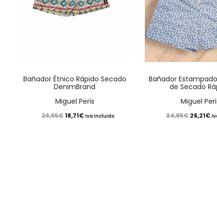
Este
Bañador Étnico Rápido Secado
Bañador Estampado
producto
DenimBrand
de Secado Rá
tiene
Miguel Peris
Miguel Peri
múltiples
El
El
El
El
18,71
€
26,21
€
24,95
€
34,95
€
Iva Incluido
Iv
variantes.
precio
precio
precio
pr
Las
original
actual
original
ac
opciones
era:
es:
era:
es
se
24,95€.
18,71€.
34,95€.
26
pueden
elegir
en