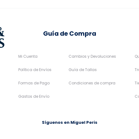
la
la
página
página
de
de
Guía de Compra
producto
producto
Mi Cuenta
Cambios y Devoluciones
Q
Política de Envíos
Guía de Tallas
Tr
Formas de Pago
Condiciones de compra
T
Gastos de Envío
C
Síguenos en Miguel Peris