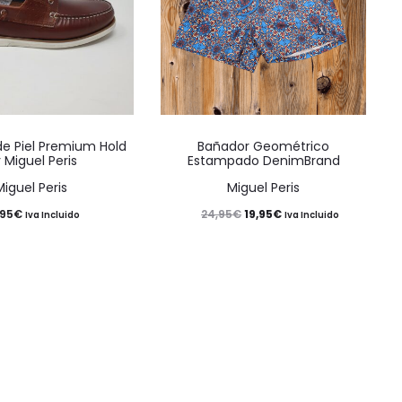
Este
Este
de Piel Premium Hold
Bañador Geométrico
producto
producto
 Miguel Peris
Estampado DenimBrand
tiene
tiene
Miguel Peris
Miguel Peris
múltiples
múltiples
El
El
,95
€
19,95
€
24,95
€
Iva Incluido
Iva Incluido
variantes.
variantes.
precio
precio
Las
Las
original
actual
opciones
opciones
era:
es:
se
se
24,95€.
19,95€.
pueden
pueden
elegir
elegir
en
en