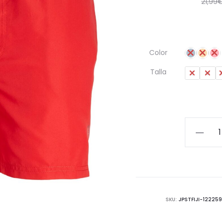
21,99
Color
Talla
S
M
Bañador
Eco-
Friendly
Jack
&
Jones
SKU:
JPSTFIJI-122259
cantida