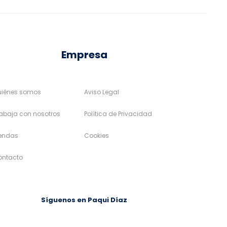
la
la
página
página
de
de
Empresa
producto
producto
uiénes somos
Aviso Legal
abaja con nosotros
Política de Privacidad
iendas
Cookies
ontacto
Síguenos en Paqui Díaz