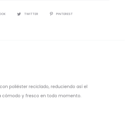
IR
OOK
TWITTER
PINTEREST
n poliéster reciclado, reduciendo así el
drá cómodo y fresco en todo momento.