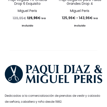
Drop 6 Exquisito
Grandes Drop 4
Miguel Peris
Miguel Peris
El
El
Rango
125,96
€
125,96
€
-
143,96
€
139,95
€
Iva
Iva
precio
precio
de
Incluido
Incluido
original
actual
precios:
era:
es:
desde
139,95€.
125,96€.
125,96€
hasta
143,96€
Dedicados a la comercialización de prendas de vestir y calzado
de señora, caballero y niño desde 1982.