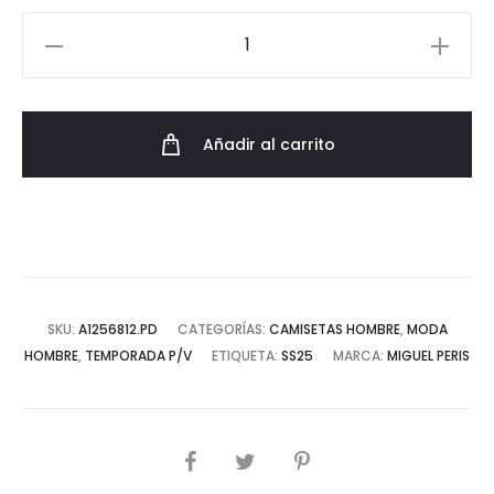
21,95€.
15,37€.
Camiseta
Regular
Fit
con
Añadir al carrito
Estampado
Tribal
DenimBrand
cantidad
SKU:
A1256812.PD
CATEGORÍAS:
CAMISETAS HOMBRE
,
MODA
HOMBRE
,
TEMPORADA P/V
ETIQUETA:
SS25
MARCA:
MIGUEL PERIS
COMPARTIR