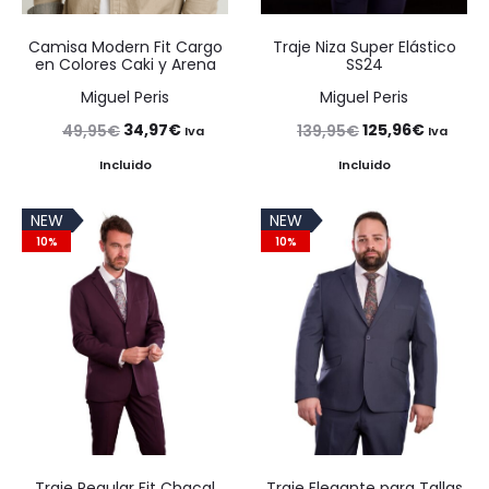
Camisa Modern Fit Cargo
Traje Niza Super Elástico
en Colores Caki y Arena
SS24
Miguel Peris
Miguel Peris
El
El
El
El
34,97
€
125,96
€
49,95
€
139,95
€
Iva
Iva
precio
precio
precio
precio
Incluido
Incluido
original
actual
original
actual
NEW
NEW
era:
es:
era:
es:
10%
10%
49,95€.
34,97€.
139,95€.
125,96€
Traje Regular Fit Chacal
Traje Elegante para Tallas