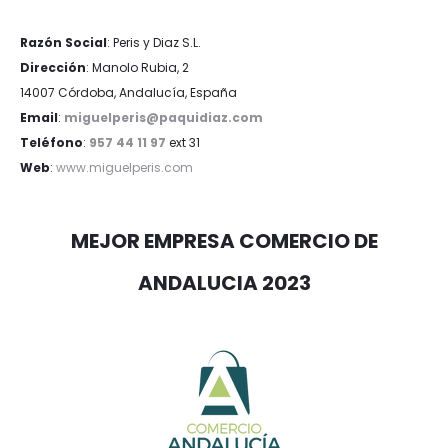
Razón Social
: Peris y Diaz S.L.
Dirección
: Manolo Rubia, 2
14007 Córdoba, Andalucía, España
Email
:
miguelperis@paquidiaz.com
Teléfono
:
957 44 11 97
ext 31
Web
:
www.miguelperis.com
MEJOR EMPRESA COMERCIO DE
ANDALUCIA 2023