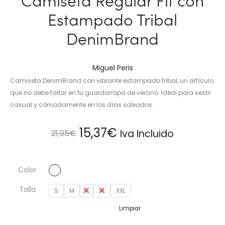
Camiseta Regular Fit con
Estampado Tribal
DenimBrand
Miguel Peris
Camiseta DenimBrand con vibrante estampado tribal, un artículo
que no debe faltar en tu guardarropa de verano. Ideal para vestir
casual y cómodamente en los días soleados.
El
El
15,37
€
Iva Incluido
21,95
€
precio
precio
Color
original
actual
Talla
S
M
L
XL
XXL
era:
es:
Limpiar