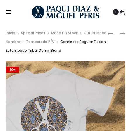
0
Prod
CHAQUE
BAÑADO
Inicio
Special Prices
Moda Fin Stock
Outlet Moda
ESTRUCT
GEOMÉTR
de
Hombre
Temporada P/V
Camiseta Regular Fit con
DE
ESTAMP
Estampado Tribal DenimBrand
nave
CORTE
DENIMBR
SEMI
ENTALLA
30%