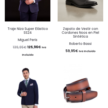
Traje Niza Super Elástico
Zapato de Vestir con
SS24
Cordones Noos en Piel
Sintética
Miguel Peris
Roberto Bassi
El
El
125,96
€
139,95
€
Iva
59,95
€
Iva Incluido
precio
precio
Incluido
original
actual
era:
es:
139,95€.
125,96€.