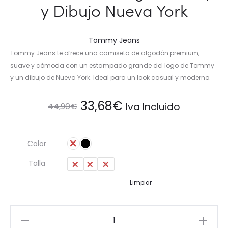
y Dibujo Nueva York
Tommy Jeans
Tommy Jeans te ofrece una camiseta de algodón premium,
suave y cómoda con un estampado grande del logo de Tommy
y un dibujo de Nueva York. Ideal para un look casual y moderno.
El
El
33,68
€
Iva Incluido
44,90
€
precio
precio
Color
original
actual
Talla
M
L
XL
era:
es:
Limpiar
44,90€.
33,68€.
Camiseta