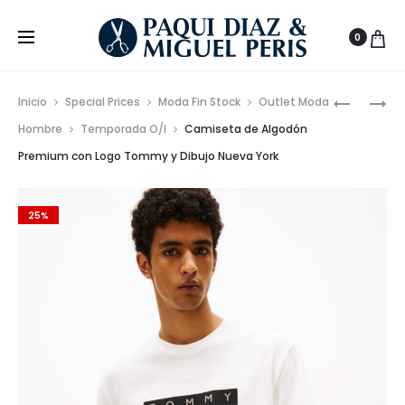
0
Prod
SUDADER
CAMISET
Inicio
Special Prices
Moda Fin Stock
Outlet Moda
TOMMY
PREMIUM
de
Hombre
Temporada O/I
Camiseta de Algodón
JEANS
ALGODÓ
Premium con Logo Tommy y Dibujo Nueva York
nave
CON
CON
CAPUCH
LOGO
Y
EN
25%
LETRAS
ESPALDA
GRANDES