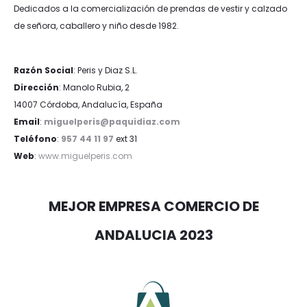
Dedicados a la comercialización de prendas de vestir y calzado
de señora, caballero y niño desde 1982.
Razón Social
: Peris y Diaz S.L.
Dirección
: Manolo Rubia, 2
14007 Córdoba, Andalucía, España
Email
:
miguelperis@paquidiaz.com
Teléfono
:
957 44 11 97
ext 31
Web
:
www.miguelperis.com
MEJOR EMPRESA COMERCIO DE
ANDALUCIA 2023