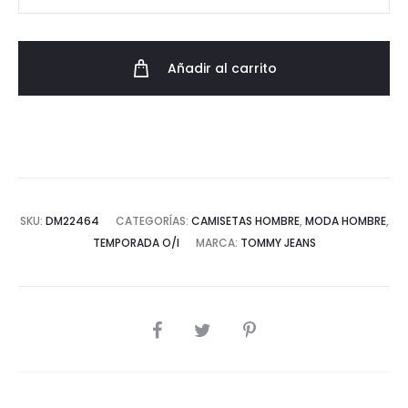
de
Algodón
Premium
Añadir al carrito
con
Logo
Tommy
y
Dibujo
Nueva
SKU:
DM22464
CATEGORÍAS:
CAMISETAS HOMBRE
,
MODA HOMBRE
,
York
TEMPORADA O/I
MARCA:
TOMMY JEANS
cantidad
COMPARTIR