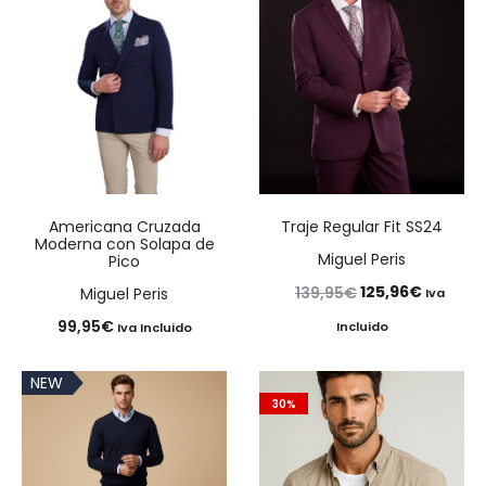
Americana Cruzada
Traje Regular Fit SS24
Moderna con Solapa de
Miguel Peris
Pico
El
El
125,96
€
139,95
€
Miguel Peris
Iva
precio
precio
99,95
€
Incluido
Iva Incluido
original
actual
NEW
era:
es:
30%
139,95€.
125,96€