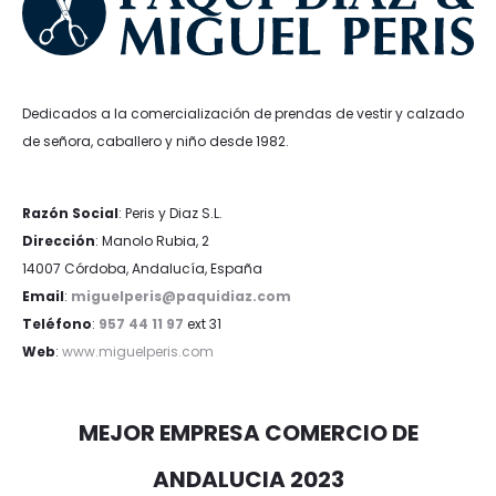
Dedicados a la comercialización de prendas de vestir y calzado
de señora, caballero y niño desde 1982.
Razón Social
: Peris y Diaz S.L.
Dirección
: Manolo Rubia, 2
14007 Córdoba, Andalucía, España
Email
:
miguelperis@paquidiaz.com
Teléfono
:
957 44 11 97
ext 31
Web
:
www.miguelperis.com
MEJOR EMPRESA COMERCIO DE
ANDALUCIA 2023