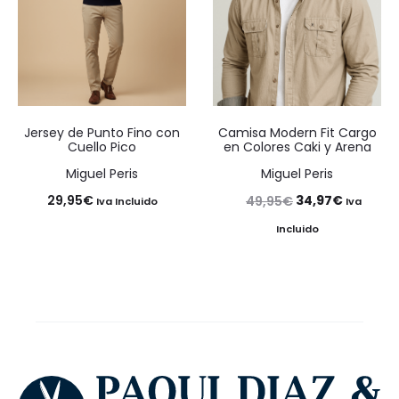
Jersey de Punto Fino con
Camisa Modern Fit Cargo
Cuello Pico
en Colores Caki y Arena
Miguel Peris
Miguel Peris
El
El
29,95
€
34,97
€
49,95
€
Iva Incluido
Iva
precio
precio
Incluido
original
actual
era:
es:
49,95€.
34,97€.