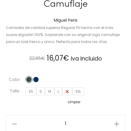
Camuflaje
Miguel Peris
Camiseta de calidad superior Regular Fit hecha con el más
suave algodón 100%. Sorprende con su original logo camuflaje
para un look fresco y único. Perfecta para todos los días.
El
El
16,07
€
Iva Incluido
22,95
€
precio
precio
Color
original
actual
Talla
XS
S
M
L
XL
XXL
era:
es:
Limpiar
22,95€.
16,07€.
Camiseta
Premium