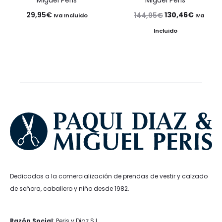
El
El
29,95
€
130,46
€
144,95
€
Iva Incluido
Iva
precio
precio
Incluido
original
actual
era:
es:
144,95€.
130,46€
Dedicados a la comercialización de prendas de vestir y calzado
de señora, caballero y niño desde 1982.
Razón Social
: Peris y Diaz S.L.