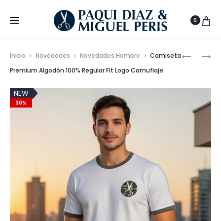
0
Prod
CHALECO
CAMISA
Inicio
Novedades
Novedades Hombre
Camiseta
Y
SLIM
de
Premium Algodón 100% Regular Fit Logo Camuflaje
PANTALÓ
FIT
nave
JUVENIL
CUADRO
NEW
30%
DE
VENTANA
LINO
LA
Y
VESPITA
POLIÉSTE