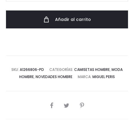
Algodón
100%
Añadir al carrito
Regular
Fit
Logo
Camuflaje
cantidad
SKU:
A1266806-PD
CATEGORÍAS:
CAMISETAS HOMBRE
,
MODA
HOMBRE
,
NOVEDADES HOMBRE
MARCA:
MIGUEL PERIS
COMPARTIR