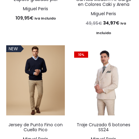
en Colores Caki y Arena
Miguel Peris
Miguel Peris
109,95
€
Iva Incluido
El
El
34,97
€
49,95
€
Iva
precio
precio
Incluido
original
actual
NEW
era:
es:
10%
49,95€.
34,97€.
Jersey de Punto Fino con
Traje Cruzado 6 botones
Cuello Pico
SS24
Miguel Peris
Miguel Peris