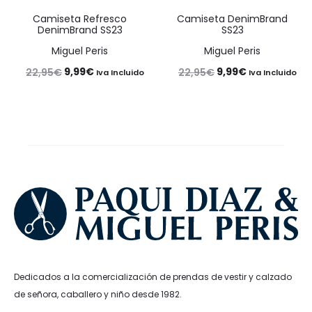
Camiseta Refresco
Camiseta DenimBrand
DenimBrand SS23
SS23
Miguel Peris
Miguel Peris
El
El
El
El
9,99
€
9,99
€
22,95
€
22,95
€
Iva Incluido
Iva Incluido
precio
precio
precio
precio
original
actual
original
actual
era:
es:
era:
es:
22,95€.
9,99€.
22,95€.
9,99€.
Dedicados a la comercialización de prendas de vestir y calzado
de señora, caballero y niño desde 1982.