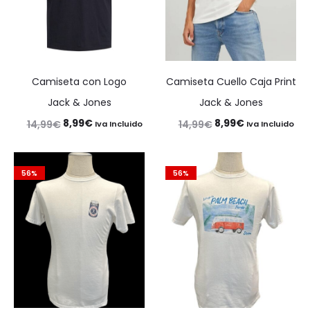
Camiseta con Logo
Camiseta Cuello Caja Print
Jack & Jones
Jack & Jones
El
El
El
El
8,99
€
8,99
€
14,99
€
14,99
€
Iva Incluido
Iva Incluido
precio
precio
precio
precio
original
actual
original
actual
56%
56%
era:
es:
era:
es:
14,99€.
8,99€.
14,99€.
8,99€.