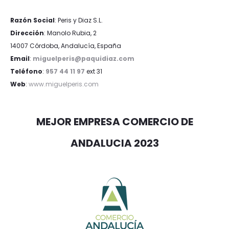
Razón Social
: Peris y Diaz S.L.
Dirección
: Manolo Rubia, 2
14007 Córdoba, Andalucía, España
Email
:
miguelperis@paquidiaz.com
Teléfono
:
957 44 11 97
ext 31
Web
:
www.miguelperis.com
MEJOR EMPRESA COMERCIO DE
ANDALUCIA 2023