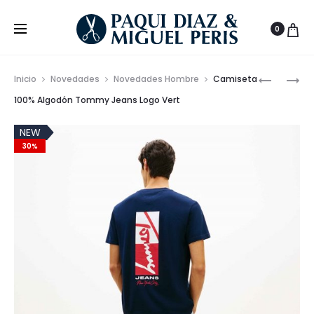
0
Prod
CAMISET
ZAPATILL
Inicio
Novedades
Novedades Hombre
Camiseta
DE
MUNICH
de
100% Algodón Tommy Jeans Logo Vert
ALGODÓ
MASSAN
nave
TOMMY
CLUB
NEW
30%
CON
606
LOGO
EN
ESPALDA