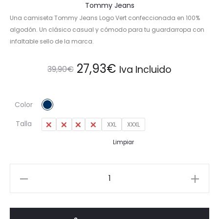
Tommy Jeans
Una camiseta Tommy Jeans Logo Vert confeccionada en 100%
algodón. Un clásico casual y cómodo para tu guardarropa con
infaltable sello de la marca.
El
El
27,93
€
Iva Incluido
39,90
€
precio
precio
Color
original
actual
Talla
S
M
L
XL
XXL
XXXL
era:
es:
Limpiar
39,90€.
27,93€.
Camiseta
100%
Algodón
Tommy