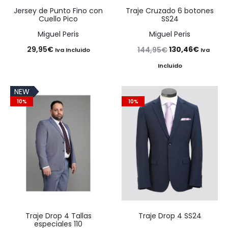
Jersey de Punto Fino con
Traje Cruzado 6 botones
Cuello Pico
SS24
Miguel Peris
Miguel Peris
El
El
29,95
€
130,46
€
144,95
€
Iva Incluido
Iva
precio
precio
Incluido
original
actual
NEW
era:
es:
10%
10%
144,95€.
130,46€
Traje Drop 4 Tallas
Traje Drop 4 SS24
especiales 110