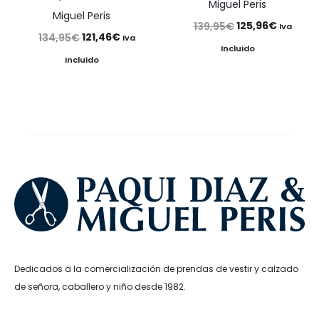
Miguel Peris
Miguel Peris
El
El
125,96
€
139,95
€
Iva
El
El
121,46
€
134,95
€
Iva
precio
precio
Incluido
precio
precio
Incluido
original
actual
original
actual
era:
es:
era:
es:
139,95€.
125,96€
134,95€.
121,46€.
Dedicados a la comercialización de prendas de vestir y calzado
de señora, caballero y niño desde 1982.