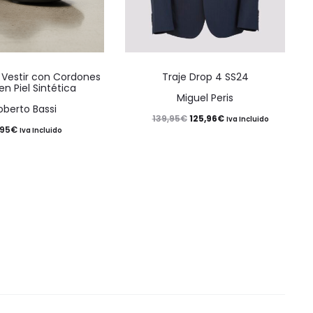
Este
Este
 Vestir con Cordones
Traje Drop 4 SS24
producto
producto
en Piel Sintética
Miguel Peris
tiene
tiene
oberto Bassi
El
El
125,96
€
139,95
€
Iva Incluido
múltiples
múltiples
,95
€
Iva Incluido
precio
precio
variantes.
variantes.
original
actual
Las
Las
era:
es:
opciones
opciones
139,95€.
125,96€.
se
se
pueden
pueden
elegir
elegir
en
en
la
la