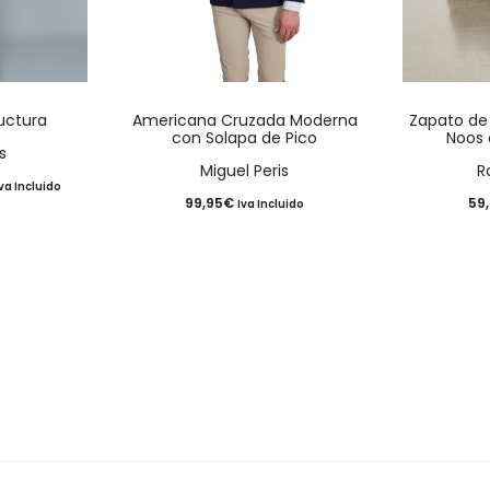
Este
Este
ructura
Americana Cruzada Moderna
Zapato de
producto
producto
con Solapa de Pico
Noos 
s
tiene
tiene
Miguel Peris
R
l
va Incluido
múltiples
múltiples
99,95
€
59
Iva Incluido
recio
variantes.
variantes.
ctual
Las
Las
s:
opciones
opciones
21,46€.
se
se
pueden
pueden
elegir
elegir
en
en
la
la