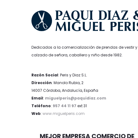
página
de
producto
Dedicados a la comercialización de prendas de vestir y
calzado de señora, caballero y niño desde 1982.
Razón Social
: Peris y Diaz S.L.
Dirección
: Manolo Rubia, 2
14007 Córdoba, Andalucía, España
Email
:
miguelperis@paquidiaz.com
Teléfono
:
957 44 11 97
ext 31
Web
:
www.miguelperis.com
MEJOR EMPRESA COMERCIO DE