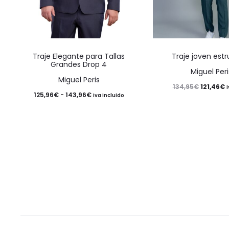
Este
Traje Elegante para Tallas
Traje joven est
producto
Grandes Drop 4
Miguel Peri
tiene
Miguel Peris
El
E
121,46
€
134,95
€
I
múltiples
Rango
125,96
€
-
143,96
€
Iva Incluido
precio
p
variantes.
de
original
a
Las
precios:
era:
e
opciones
desde
134,95€.
1
se
125,96€
pueden
hasta
elegir
143,96€
en
la