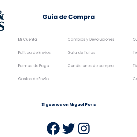
página
página
de
de
Guía de Compra
producto
producto
Mi Cuenta
Cambios y Devoluciones
Q
Política de Envíos
Guía de Tallas
Tr
Formas de Pago
Condiciones de compra
T
Gastos de Envío
C
Síguenos en Miguel Peris
Facebook
Twitter
Instag