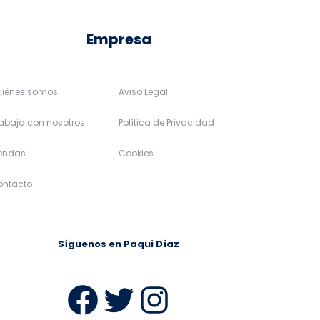
página
página
de
de
Empresa
producto
producto
uiénes somos
Aviso Legal
abaja con nosotros
Política de Privacidad
iendas
Cookies
ontacto
Síguenos en Paqui Díaz
ram
Facebook
Twitter
Instagra