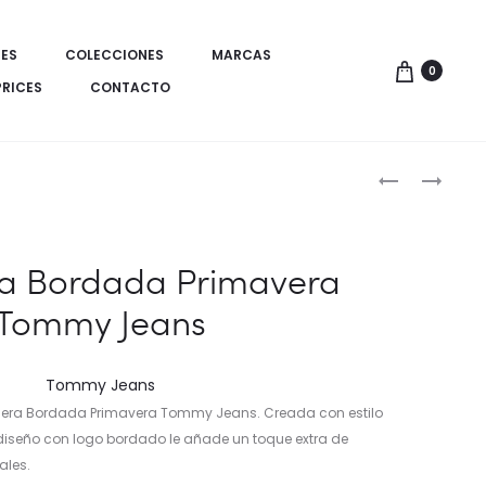
ES
COLECCIONES
MARCAS
0
PRICES
CONTACTO
Produ
GUAYABERA
CAZADORA
PREMIUM
DE
de
DE
PRIMAVERA
naveg
LINO
TOMMY
a Bordada Primavera
Y
JEANS
Tommy Jeans
ALGODÓN
DE
SUAVE
TEJIDO
TÉCNICO
Tommy Jeans
era Bordada Primavera Tommy Jeans. Creada con estilo
iseño con logo bordado le añade un toque extra de
ales.