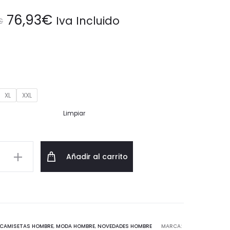
El
El
76,93
€
Iva Incluido
€
precio
precio
original
actual
era:
es:
XL
XXL
Limpiar
109,90€.
76,93€.
a
Añadir al carrito
ra
d
CAMISETAS HOMBRE
,
MODA HOMBRE
,
NOVEDADES HOMBRE
MARCA: