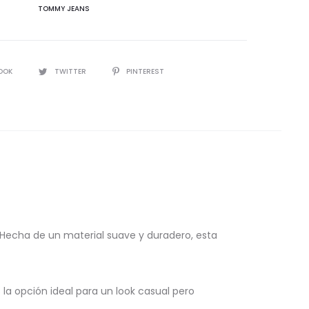
TOMMY JEANS
IR
OOK
TWITTER
PINTEREST
d. Hecha de un material suave y duradero, esta
la opción ideal para un look casual pero