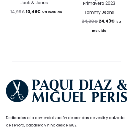
Jack & Jones
Primavera 2023
El
El
10,49
€
14,99
€
Tommy Jeans
Iva Incluido
precio
precio
El
El
24,43
€
34,90
€
Iva
original
actual
precio
precio
Incluido
era:
es:
original
actual
14,99€.
10,49€.
era:
es:
34,90€.
24,43€.
Dedicados a la comercialización de prendas de vestir y calzado
de señora, caballero y niño desde 1982.