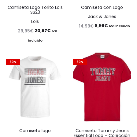
Camiseta Logo Torito Lois
Camiseta con Logo
SS23
Jack & Jones
Lois
El
El
8,99
€
14,99
€
Iva Incluido
El
El
20,97
€
29,95
€
Iva
precio
precio
precio
precio
Incluido
original
actual
original
actual
era:
es:
era:
es:
14,99€.
8,99€.
30%
30%
29,95€.
20,97€.
Camiseta logo
Camiseta Tommy Jeans
Essential Logo – Colección