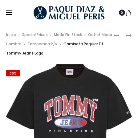
0
Prod
CAMISET
CAMISET
Inicio
Special Prices
Moda Fin Stock
Outlet Moda
ALGODÓ
TOMMY
de
Hombre
Temporada P/V
Camiseta Regular Fit
REGULAR
JEANS
Tommy Jeans Logo
nave
FIT
ESSENTIA
TOMMY
LOGO
JEANS
–
30%
COLECCI
PRIMAVE
2023