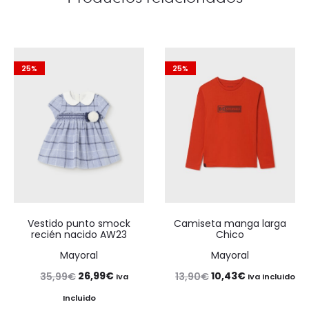
25%
25%
Vestido punto smock
Camiseta manga larga
recién nacido AW23
Chico
Mayoral
Mayoral
El
El
El
El
26,99
€
10,43
€
35,99
€
13,90
€
Iva
Iva Incluido
precio
precio
precio
precio
Incluido