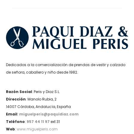
29,99€.
22,49€.
Dedicados a la comercialización de prendas de vestir y calzado
de señora, caballero y niño desde 1982.
Razón Social
: Peris y Diaz S.L.
Dirección
: Manolo Rubia, 2
14007 Córdoba, Andalucía, España
Email
:
miguelperis@paquidiaz.com
Teléfono
:
957 44 11 97
ext 31
Web
:
www.miguelperis.com