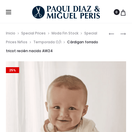
0
Prod
SUDADER
VESTIDO
Inicio
Special Prices
Moda Fin Stock
Special
LOGO
MOTERO
de
Prices Niños
Temporada O/I
Cárdigan forrado
LOIS
MIXTO
tricot recién nacido AW24
nave
AW24
CON
ESTILO
25%