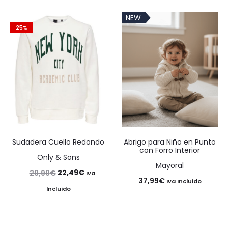
original
actual
original
actual
NEW
era:
es:
era:
es:
25%
35,99€.
26,99€.
13,90€.
10,43€.
Sudadera Cuello Redondo
Abrigo para Niño en Punto
con Forro Interior
Only & Sons
Mayoral
El
El
22,49
€
29,99
€
Iva
37,99
€
Iva Incluido
precio
precio
Incluido
original
actual
era:
es: