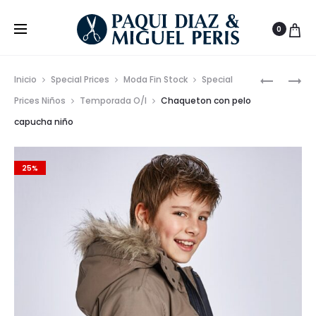
0
Prod
CHALECO
CONJUN
Inicio
Special Prices
Moda Fin Stock
Special
ACOLCH
BERMUDA
de
Prices Niños
Temporada O/I
Chaqueton con pelo
EFECTO
Y
capucha niño
nave
PLUMA
POLO
NIÑO
25%