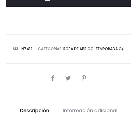
niño
cantidad
SKU:
N7412
CATEGORÍAS:
ROPA DE ABRIGO
,
TEMPORADA O/I
COMPARTIR
Descripción
Información adicional