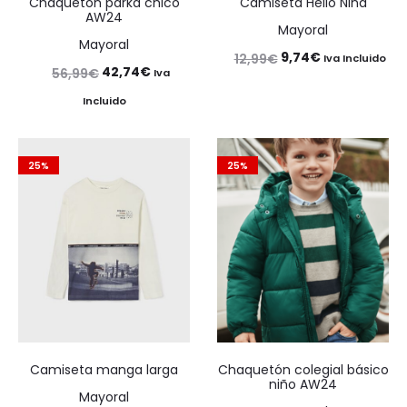
Chaquetón parka chico
Camiseta Hello Niña
AW24
Mayoral
Mayoral
El
El
9,74
€
12,99
€
Iva Incluido
El
El
42,74
€
56,99
€
Iva
precio
precio
precio
precio
Incluido
original
actual
original
actual
era:
es:
era:
es:
12,99€.
9,74€.
25%
25%
56,99€.
42,74€.
Camiseta manga larga
Chaquetón colegial básico
niño AW24
Mayoral