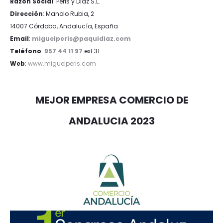
Razón Social
: Peris y Diaz S.L.
Dirección
: Manolo Rubia, 2
14007 Córdoba, Andalucía, España
Email
:
miguelperis@paquidiaz.com
Teléfono
:
957 44 11 97
ext 31
Web
:
www.miguelperis.com
MEJOR EMPRESA COMERCIO DE
ANDALUCIA 2023