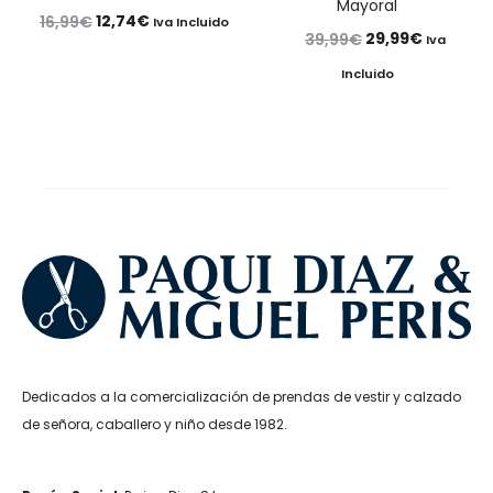
Mayoral
El
El
12,74
€
16,99
€
Iva Incluido
El
El
29,99
€
39,99
€
Iva
precio
precio
precio
precio
Incluido
original
actual
original
actual
era:
es:
era:
es:
16,99€.
12,74€.
39,99€.
29,99€.
Dedicados a la comercialización de prendas de vestir y calzado
de señora, caballero y niño desde 1982.