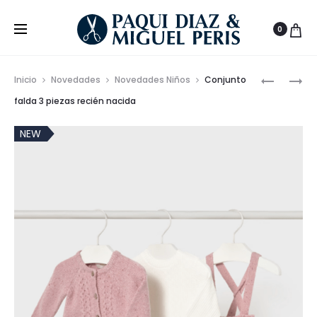
0
Prod
ABRIGO
ABRIGO
Inicio
Novedades
Novedades Niños
Conjunto
TRICOT
PARA
de
falda 3 piezas recién nacida
CON
NIÑO
nave
GORRO
EN
NEW
RECIÉN
PUNTO
NACIDA
CON
FORRO
INTERIOR