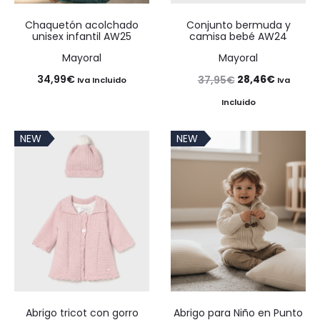
Chaquetón acolchado
Conjunto bermuda y
unisex infantil AW25
camisa bebé AW24
Mayoral
Mayoral
El
El
34,99
€
28,46
€
37,95
€
Iva Incluido
Iva
precio
precio
Incluido
original
actual
NEW
NEW
era:
es:
37,95€.
28,46€.
Abrigo tricot con gorro
Abrigo para Niño en Punto