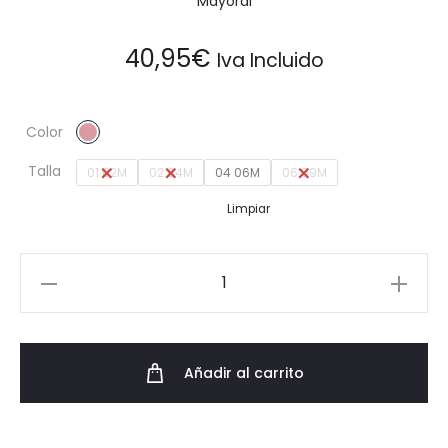
Mayoral
40,95
€
Iva Incluido
Color
Talla
01 02M
02 04M
04 06M
06 09M
Limpiar
Conjunto
falda
3
piezas
Añadir al carrito
recién
nacida
cantidad