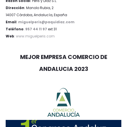
Razón Social
: Peris y Diaz S.L.
Dirección
: Manolo Rubia, 2
14007 Córdoba, Andalucía, España
Email
:
miguelperis@paquidiaz.com
Teléfono
:
957 44 11 97
ext 31
Web
:
www.miguelperis.com
MEJOR EMPRESA COMERCIO DE
ANDALUCIA 2023