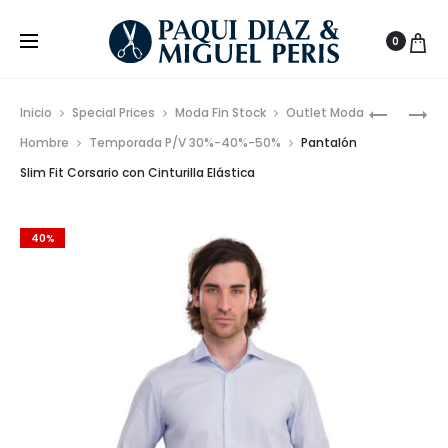
0
Prod
PANTALÓ
SUDADER
Inicio
Special Prices
Moda Fin Stock
Outlet Moda
CUADRO
CUELLO
de
Hombre
Temporada P/V 30%-40%-50%
Pantalón
EN
CAJA
Slim Fit Corsario con Cinturilla Elástica
nave
SLIM
CON
FIT
INTERIOR
CON
AFELPAD
40%
TIRO
MEDIO