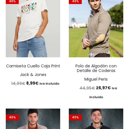
40%
40%
Camiseta Cuello Caja Print
Polo de Algodón con
Detalle de Coderas
Jack & Jones
Miguel Peris
El
El
8,99
€
14,99
€
Iva Incluido
El
El
26,97
€
44,95
€
Iva
precio
precio
precio
precio
Incluido
original
actual
original
actual
era:
es:
era:
es:
14,99€.
8,99€.
40%
40%
44,95€.
26,97€.