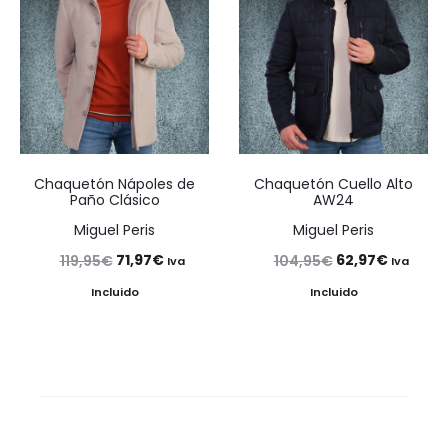
Chaquetón Nápoles de
Chaquetón Cuello Alto
Paño Clásico
AW24
Miguel Peris
Miguel Peris
El
El
El
El
71,97
€
62,97
€
119,95
€
104,95
€
Iva
Iva
precio
precio
precio
precio
Incluido
Incluido
original
actual
original
actual
era:
es:
era:
es:
119,95€.
71,97€.
104,95€.
62,97€.