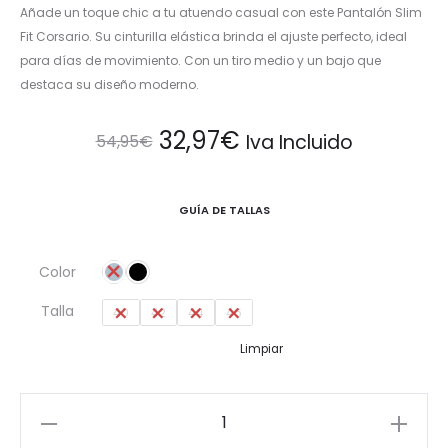
Añade un toque chic a tu atuendo casual con este Pantalón Slim
Fit Corsario. Su cinturilla elástica brinda el ajuste perfecto, ideal
para días de movimiento. Con un tiro medio y un bajo que
destaca su diseño moderno.
El
El
32,97
€
Iva Incluido
54,95
€
precio
precio
GUÍA DE TALLAS
original
actual
Color
era:
es:
Talla
40
42
44
46
54,95€.
32,97€.
Limpiar
Pantalón
Slim