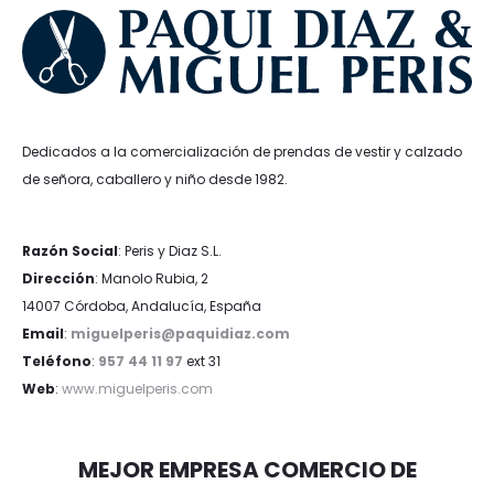
Dedicados a la comercialización de prendas de vestir y calzado
de señora, caballero y niño desde 1982.
Razón Social
: Peris y Diaz S.L.
Dirección
: Manolo Rubia, 2
14007 Córdoba, Andalucía, España
Email
:
miguelperis@paquidiaz.com
Teléfono
:
957 44 11 97
ext 31
Web
:
www.miguelperis.com
MEJOR EMPRESA COMERCIO DE