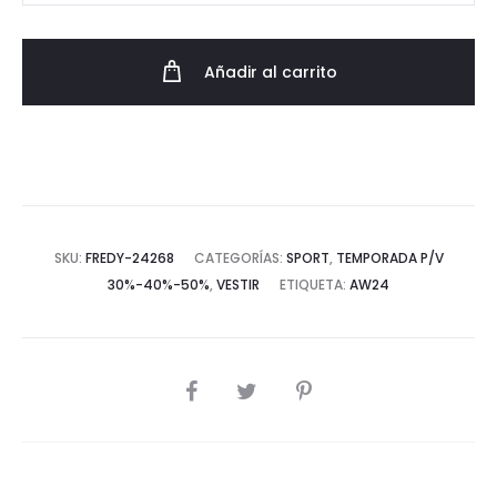
Fit
Corsario
Añadir al carrito
con
Cinturilla
Elástica
cantidad
SKU:
FREDY-24268
CATEGORÍAS:
SPORT
,
TEMPORADA P/V
30%-40%-50%
,
VESTIR
ETIQUETA:
AW24
COMPARTIR