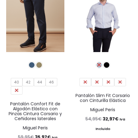
40
42
44
46
40
42
44
46
48
Pantalón Slim Fit Corsario
con Cinturilla Elástica
Pantalón Confort Fit de
Algodón Elástico con
Miguel Peris
Pinzas Cintura Corsario y
Ceñidores laterales
El
El
54,95
€
32,97
€
Iva
Miguel Peris
precio
precio
Incluido
El
El
59,95
€
35,97
€
original
actual
Iva