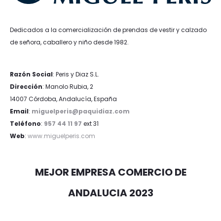
Dedicados a la comercialización de prendas de vestir y calzado
de señora, caballero y niño desde 1982.
Razón Social
: Peris y Diaz S.L.
Dirección
: Manolo Rubia, 2
14007 Córdoba, Andalucía, España
Email
:
miguelperis@paquidiaz.com
Teléfono
:
957 44 11 97
ext 31
Web
:
www.miguelperis.com
MEJOR EMPRESA COMERCIO DE
ANDALUCIA 2023