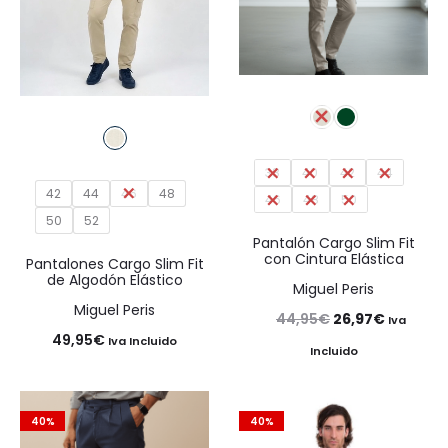
38
40
42
44
42
44
46
48
46
48
50
50
52
Pantalón Cargo Slim Fit
con Cintura Elástica
Pantalones Cargo Slim Fit
de Algodón Elástico
Miguel Peris
Miguel Peris
El
El
44,95
€
26,97
€
Iva
49,95
€
Iva Incluido
precio
precio
Incluido
original
actual
era:
es:
40%
40%
44,95€.
26,97€.