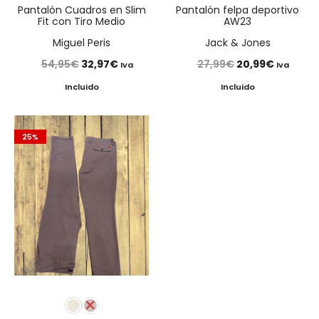
Pantalón Cuadros en Slim
Pantalón felpa deportivo
Fit con Tiro Medio
AW23
Miguel Peris
Jack & Jones
El
El
El
El
54,95
€
32,97
€
27,99
€
20,99
€
Iva
Iva
precio
precio
precio
precio
Incluido
Incluido
original
actual
original
actual
era:
es:
era:
es:
25%
54,95€.
32,97€.
27,99€.
20,99€.