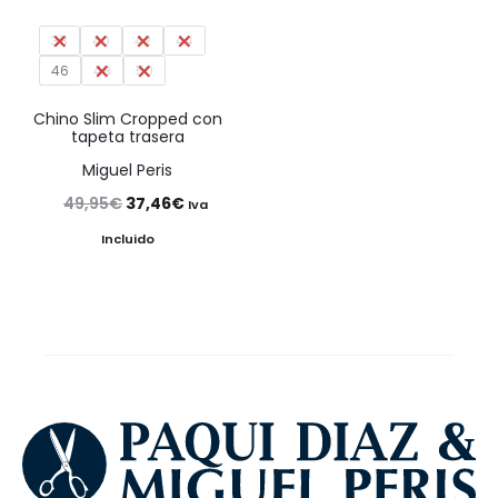
38
40
42
44
46
48
50
Chino Slim Cropped con
tapeta trasera
Miguel Peris
El
El
49,95
€
37,46
€
Iva
precio
precio
Incluido
original
actual
era:
es:
49,95€.
37,46€.