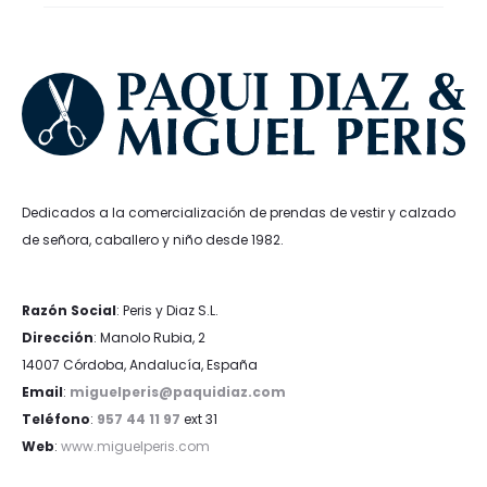
Dedicados a la comercialización de prendas de vestir y calzado
de señora, caballero y niño desde 1982.
Razón Social
: Peris y Diaz S.L.
Dirección
: Manolo Rubia, 2
14007 Córdoba, Andalucía, España
Email
:
miguelperis@paquidiaz.com
Teléfono
:
957 44 11 97
ext 31
Web
:
www.miguelperis.com