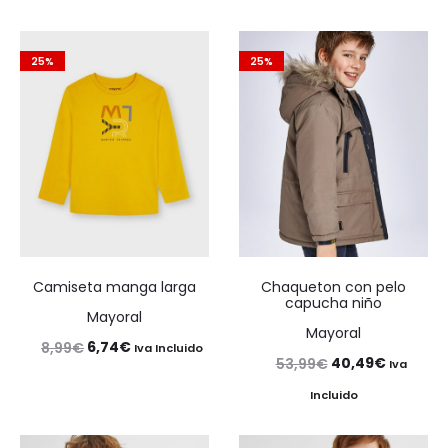
25%
25%
Camiseta manga larga
Chaqueton con pelo
capucha niño
Mayoral
Mayoral
El
El
6,74
€
8,99
€
Iva Incluido
El
El
40,49
€
53,99
€
Iva
precio
precio
precio
precio
Incluido
original
actual
original
actual
era:
es: