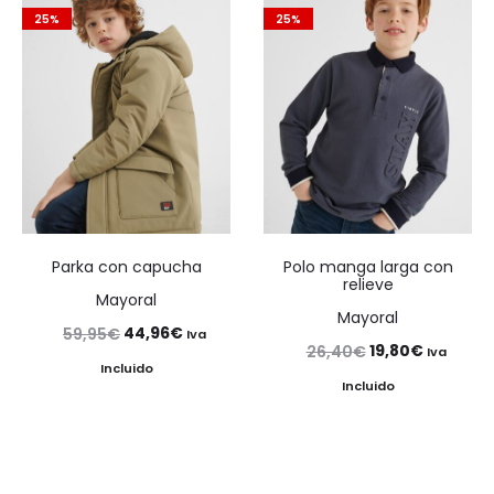
era:
es:
8,99€.
6,74€.
25%
25%
53,99€.
40,49€.
Parka con capucha
Polo manga larga con
relieve
Mayoral
Mayoral
El
El
44,96
€
59,95
€
Iva
El
El
19,80
€
26,40
€
Iva
precio
precio
Incluido
precio
precio
Incluido
original
actual
original
actual
era:
es:
era:
es:
59,95€.
44,96€.
26,40€.
19,80€.