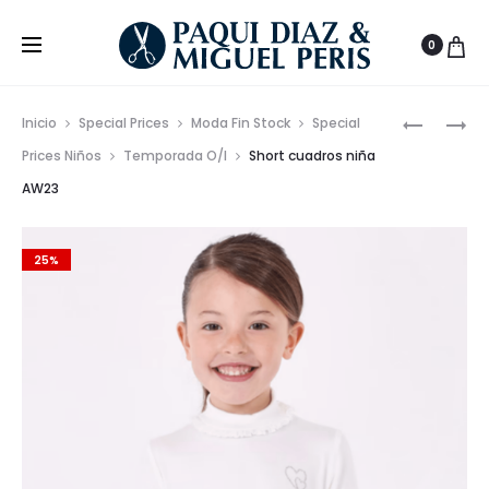
0
Prod
CHALECO
SUDADER
Inicio
Special Prices
Moda Fin Stock
Special
METALIZ
SWEATSH
de
Prices Niños
Temporada O/I
Short cuadros niña
POLIÉSTE
AW23
AW23
nave
RECICLA
CHICA
AW23
25%