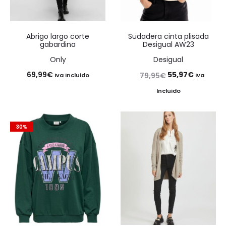
Abrigo largo corte
Sudadera cinta plisada
gabardina
Desigual AW23
Only
Desigual
El
El
69,99
€
55,97
€
79,95
€
Iva Incluido
Iva
precio
precio
Incluido
original
actual
era:
es:
30%
79,95€.
55,97€.