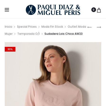
0
Prod
SUDADER
TOP
Inicio
Special Prices
Moda Fin Stock
Outlet Moda
LOIS
LENCERO
de
Mujer
Temporada O/I
Sudadera Lois Chica AW23
CHICA
AW23
nave
AW23
30%