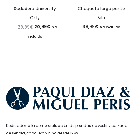
Sudadera University
Chaqueta larga punto
Only
Vila
El
El
20,99
€
39,99
€
29,99
€
Iva
Iva Incluido
precio
precio
Incluido
original
actual
era:
es:
29,99€.
20,99€.
Dedicados a la comercialización de prendas de vestir y calzado
de señora, caballero y niño desde 1982.