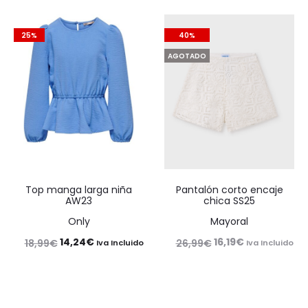
original
actual
era:
es:
era:
es:
20,99€.
12,59€.
25%
40%
35,99€.
21,59€.
AGOTADO
Top manga larga niña
Pantalón corto encaje
AW23
chica SS25
Only
Mayoral
El
El
El
El
14,24
€
16,19
€
18,99
€
26,99
€
Iva Incluido
Iva Incluido
precio
precio
precio
precio
original
actual
original
actual
era:
es:
era:
es: