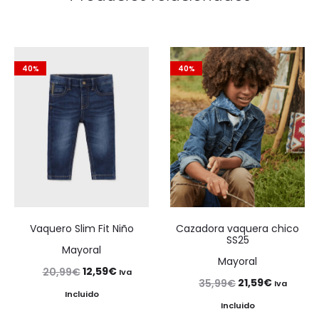
40%
40%
Vaquero Slim Fit Niño
Cazadora vaquera chico
SS25
Mayoral
Mayoral
El
El
12,59
€
20,99
€
Iva
El
El
21,59
€
35,99
€
Iva
precio
precio
Incluido
precio
precio
Incluido
original
actual