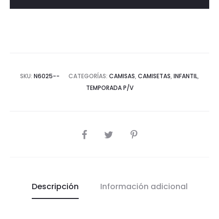
SS25
cantidad
SKU:
N6025--
CATEGORÍAS:
CAMISAS
,
CAMISETAS
,
INFANTIL
,
TEMPORADA P/V
COMPARTIR
Descripción
Información adicional