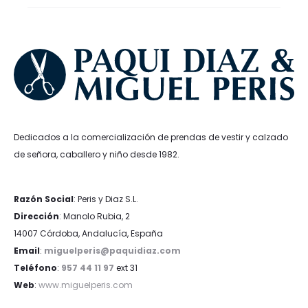
18,99€.
14,24€.
26,99€.
16,19€.
Dedicados a la comercialización de prendas de vestir y calzado
de señora, caballero y niño desde 1982.
Razón Social
: Peris y Diaz S.L.
Dirección
: Manolo Rubia, 2
14007 Córdoba, Andalucía, España
Email
:
miguelperis@paquidiaz.com
Teléfono
:
957 44 11 97
ext 31
Web
:
www.miguelperis.com