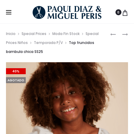
0
Prod
PANTALÓ
VESTIDO
Inicio
Special Prices
Moda Fin Stock
Special
CORTO
LARGO
de
Prices Niños
Temporada P/V
Top fruncidos
CASUAL
CUELLO
bambula chica SS25
nave
CHICA
HALTER
SS25
40%
AGOTADO