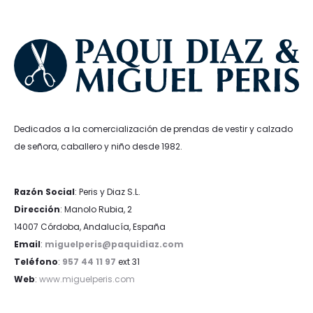
Dedicados a la comercialización de prendas de vestir y calzado
de señora, caballero y niño desde 1982.
Razón Social
: Peris y Diaz S.L.
Dirección
: Manolo Rubia, 2
14007 Córdoba, Andalucía, España
Email
:
miguelperis@paquidiaz.com
Teléfono
:
957 44 11 97
ext 31
Web
:
www.miguelperis.com