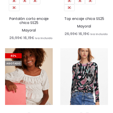
10A
12A
14A
10A
12A
14A
16A
16A
Pantalón corto encaje
Top encaje chica SS25
chica SS25
Mayoral
Mayoral
El
El
26,99
€
16,19
€
Iva Incluido
El
El
26,99
€
16,19
€
Iva Incluido
precio
precio
precio
precio
original
actual
original
actual
era:
es:
40%
era:
es:
26,99€.
16,19€.
AGOTADO
26,99€.
16,19€.