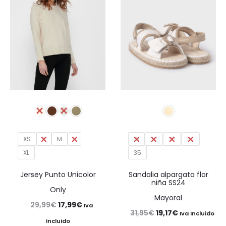
79,95€.
55,97€.
XS
S
M
L
31
32
33
34
XL
35
Jersey Punto Unicolor
Sandalia alpargata flor
niña SS24
Only
Mayoral
El
El
29,99
€
17,99
€
Iva
El
El
31,95
€
19,17
€
Iva Incluido
precio
precio
Incluido