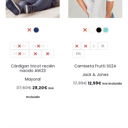
02 04M
04 06M
S
M
L
XL
06 09M
12M
18M
XXL
Cárdigan tricot recién
Camiseta Frutti SS24
nacido AW23
Jack & Jones
Mayoral
El
El
17,99
€
12,59
€
Iva Incluido
El
El
37,60
€
28,20
€
Iva
precio
precio
precio
precio
Incluido
original
actual
original
actual
era:
es:
era:
es:
17,99€.
12,59€.
37,60€.
28,20€.