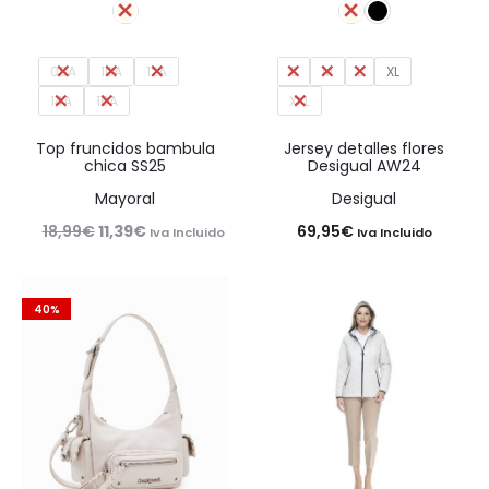
08A
10A
12A
S
M
L
XL
14A
16A
XXL
Top fruncidos bambula
Jersey detalles flores
chica SS25
Desigual AW24
Mayoral
Desigual
El
El
18,99
€
11,39
€
69,95
€
Iva Incluido
Iva Incluido
precio
precio
original
actual
40%
era:
es:
18,99€.
11,39€.