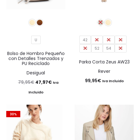
U
42
44
46
48
50
52
54
56
Bolso de Hombro Pequeño
con Detalles Trenzados y
Parka Corta Zeus AW23
PU Reciclado
Rever
Desigual
99,95
€
Iva Incluido
El
El
79,95
€
47,97
€
Iva
precio
precio
Incluido
original
actual
era:
es:
30%
79,95€.
47,97€.