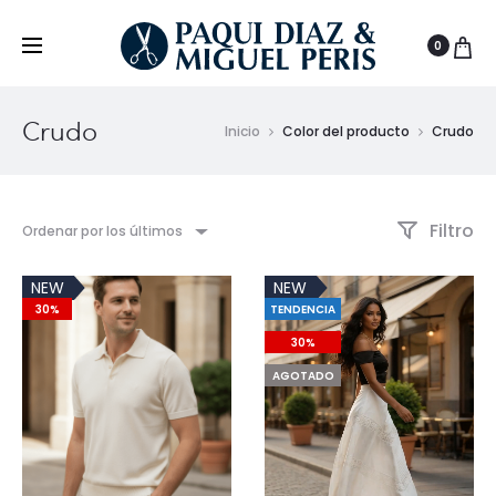
0
Crudo
Inicio
Color del producto
Crudo
Filtro
Ordenar por los últimos
NEW
NEW
30%
TENDENCIA
30%
AGOTADO