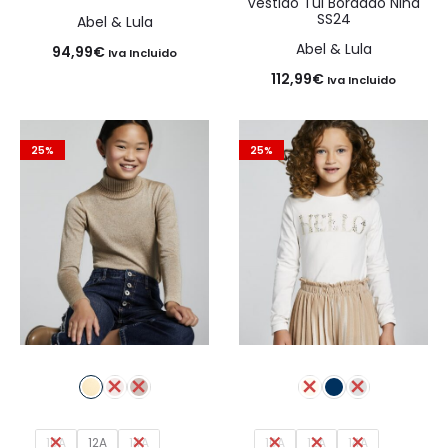
Vestido Tul Bordado Niña
SS24
Abel & Lula
Abel & Lula
94,99
€
Iva Incluido
112,99
€
Iva Incluido
25%
25%
10A
12A
14A
10A
12A
14A