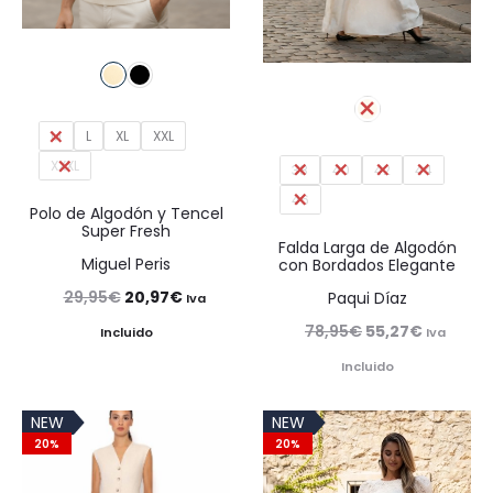
M
L
XL
XXL
XXXL
38
40
42
44
46
Polo de Algodón y Tencel
Super Fresh
Falda Larga de Algodón
Miguel Peris
con Bordados Elegante
El
El
29,95
€
20,97
€
Paqui Díaz
Iva
precio
precio
El
El
78,95
€
55,27
€
Iva
Incluido
original
actual
precio
precio
Incluido
era:
es:
original
actual
NEW
NEW
29,95€.
20,97€.
era:
es:
20%
20%
78,95€.
55,27€.