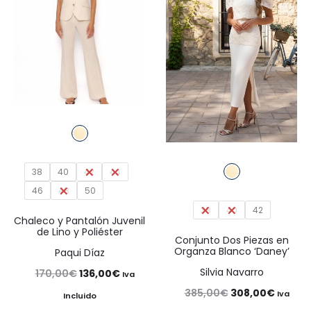
38
40
42
44
46
48
50
38
40
42
Chaleco y Pantalón Juvenil
de Lino y Poliéster
Conjunto Dos Piezas en
Organza Blanco ‘Daney’
Paqui Díaz
Silvia Navarro
El
El
170,00
€
136,00
€
Iva
El
El
385,00
€
308,00
€
precio
precio
Iva
Incluido