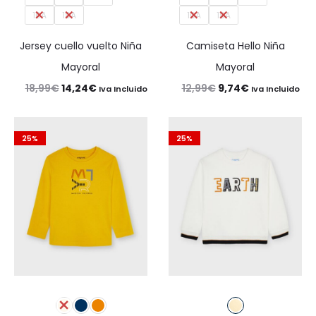
16A
18A
16A
18A
Jersey cuello vuelto Niña
Camiseta Hello Niña
Mayoral
Mayoral
El
El
El
El
18,99
€
14,24
€
12,99
€
9,74
€
Iva Incluido
Iva Incluido
precio
precio
precio
precio
original
actual
original
actual
25%
25%
era:
es:
era:
es:
18,99€.
14,24€.
12,99€.
9,74€.