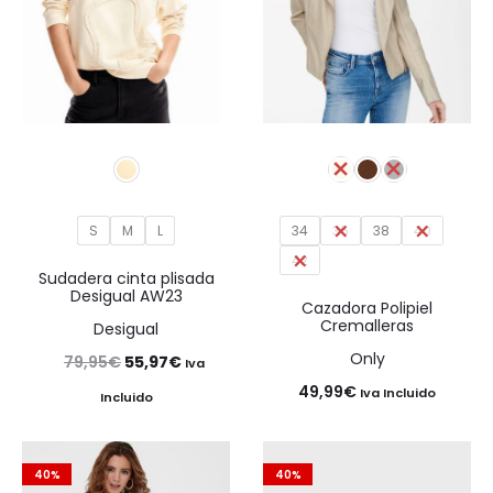
S
M
L
34
36
38
40
42
Sudadera cinta plisada
Desigual AW23
Cazadora Polipiel
Cremalleras
Desigual
Only
El
El
79,95
€
55,97
€
Iva
49,99
€
precio
precio
Iva Incluido
Incluido
original
actual
era:
es:
40%
40%