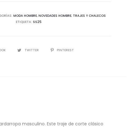
GORÍAS:
MODA HOMBRE
,
NOVEDADES HOMBRE
,
TRAJES Y CHALECOS
ETIQUETA:
SS25
d
IR
OOK
TWITTER
PINTEREST
ardarropa masculino. Este traje de corte clásico