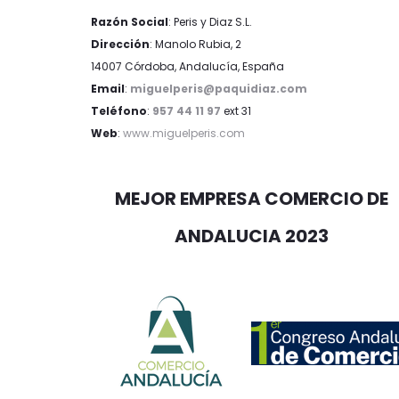
Razón Social
: Peris y Diaz S.L.
Dirección
: Manolo Rubia, 2
14007 Córdoba, Andalucía, España
Email
:
miguelperis@paquidiaz.com
Teléfono
:
957 44 11 97
ext 31
Web
:
www.miguelperis.com
MEJOR EMPRESA COMERCIO DE
ANDALUCIA 2023