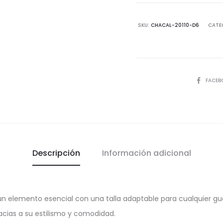
Drop
6
SKU:
CHACAL-20110-D6
CATE
Exquisito
cantida
COMPART
FACEB
Descripción
Información adicional
 un elemento esencial con una talla adaptable para cualquier gu
acias a su estilismo y comodidad.