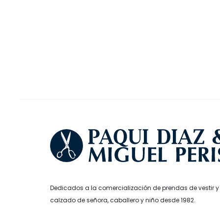
original
actual
Las
era:
es:
opciones
139,95€.
125,96€.
se
pueden
elegir
en
la
página
de
producto
Dedicados a la comercialización de prendas de vestir y
calzado de señora, caballero y niño desde 1982.