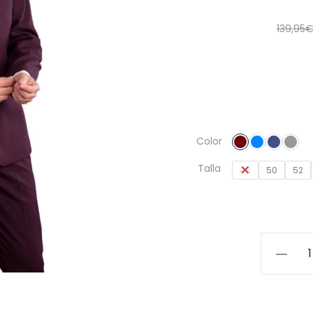
139,95
Color
Talla
48
50
52
Traje
Regular
Fit
Chacal