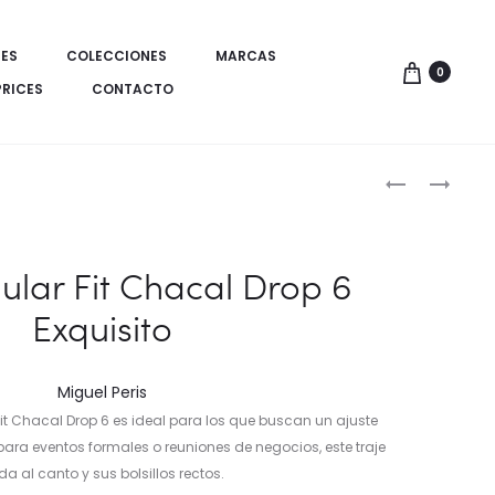
ES
COLECCIONES
MARCAS
0
PRICES
CONTACTO
Produ
TRAJE
TRAJE
ELEGANTE
SLIM
de
PARA
FIT
naveg
TALLAS
SÚPER
ular Fit Chacal Drop 6
GRANDES
ELÁSTICO
Exquisito
DROP
ADAPTATIV
4
Miguel Peris
Fit Chacal Drop 6 es ideal para los que buscan un ajuste
para eventos formales o reuniones de negocios, este traje
 al canto y sus bolsillos rectos.