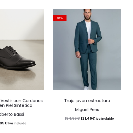
10%
Este
Este
 Vestir con Cordones
Traje joven estructura
producto
producto
en Piel Sintética
Miguel Peris
tiene
tiene
oberto Bassi
El
El
121,46
€
134,95
€
Iva Incluido
múltiples
múltiples
,95
€
Iva Incluido
precio
precio
variantes.
variantes.