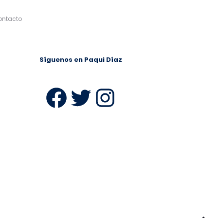
ontacto
Síguenos en Paqui Díaz
ram
Facebook
Twitter
Instagra