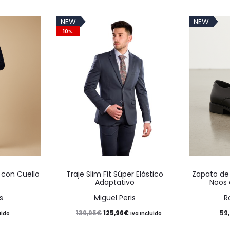
NEW
NEW
10%
Este
Este
 con Cuello
Traje Slim Fit Súper Elástico
Zapato de
producto
producto
Adaptativo
Noos 
tiene
tiene
s
Miguel Peris
R
múltiples
múltiples
El
El
125,96
€
59
139,95
€
uido
Iva Incluido
variantes.
variantes.
precio
precio