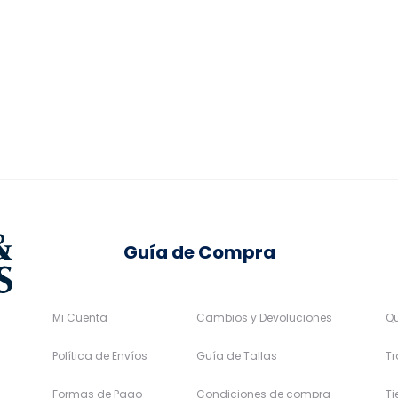
Las
Las
original
actual
opciones
opciones
era:
es:
se
se
139,95€.
125,96€.
pueden
pueden
elegir
elegir
en
en
la
la
página
página
de
de
Guía de Compra
producto
producto
Mi Cuenta
Cambios y Devoluciones
Q
Política de Envíos
Guía de Tallas
Tr
Formas de Pago
Condiciones de compra
T