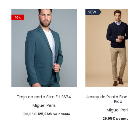
NEW
10%
Este
Traje de corte Slim Fit SS24
Jersey de Punto Fino
producto
Pico
Miguel Peris
tiene
Miguel Peri
El
El
125,96
€
139,95
€
Iva Incluido
múltiples
29,95
€
Iva Incl
precio
precio
variantes.