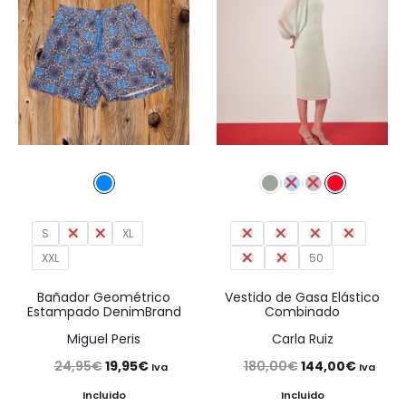
S
M
L
XL
38
40
42
44
XXL
46
48
50
Bañador Geométrico
Vestido de Gasa Elástico
Estampado DenimBrand
Combinado
Miguel Peris
Carla Ruiz
El
El
El
El
24,95
€
19,95
€
180,00
€
144,00
€
Iva
Iva
precio
precio
precio
precio
Incluido
Incluido