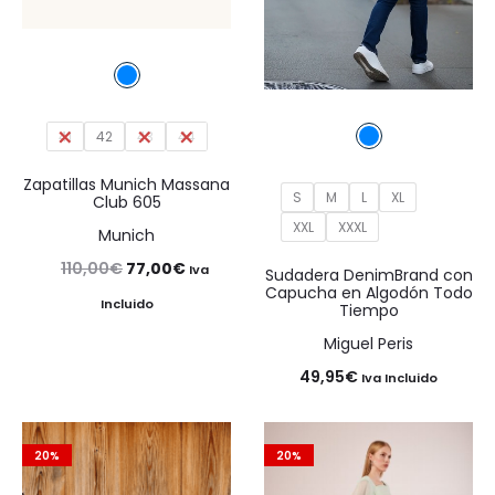
41
42
43
44
Zapatillas Munich Massana
S
M
L
XL
Club 605
XXL
XXXL
Munich
El
El
110,00
€
77,00
€
Iva
Sudadera DenimBrand con
Capucha en Algodón Todo
precio
precio
Incluido
Tiempo
original
actual
Miguel Peris
era:
es:
49,95
€
Iva Incluido
110,00€.
77,00€.
20%
20%