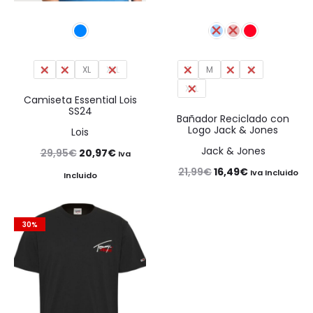
M
L
XL
XXL
S
M
L
XL
XXL
Camiseta Essential Lois
SS24
Bañador Reciclado con
Logo Jack & Jones
Lois
Jack & Jones
El
El
29,95
€
20,97
€
Iva
El
El
21,99
€
16,49
€
precio
precio
Iva Incluido
Incluido
precio
precio
original
actual
original
actual
era:
es:
30%
era:
es:
29,95€.
20,97€.
21,99€.
16,49€.