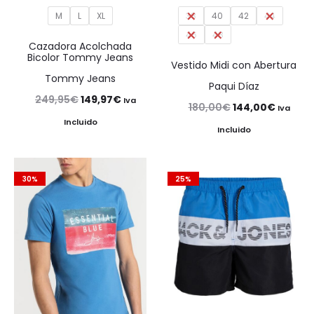
M
L
XL
38
40
42
44
46
48
Cazadora Acolchada
Bicolor Tommy Jeans
Vestido Midi con Abertura
Tommy Jeans
Paqui Díaz
El
El
249,95
€
149,97
€
Iva
El
El
180,00
€
144,00
€
Iva
precio
precio
Incluido
precio
precio
Incluido
original
actual
original
actual
era:
es:
era:
es:
30%
25%
249,95€.
149,97€.
180,00€.
144,00