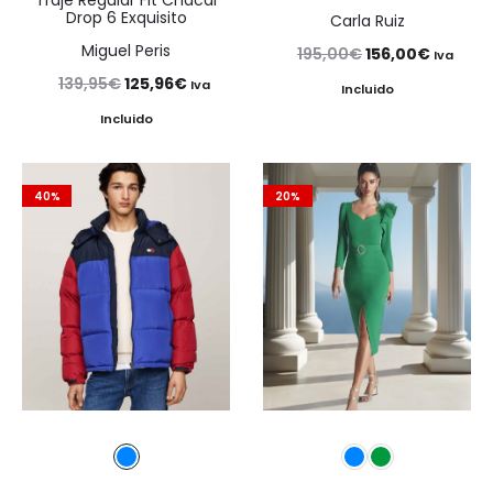
Drop 6 Exquisito
Carla Ruiz
Miguel Peris
El
El
195,00
€
156,00
€
Iva
El
El
139,95
€
125,96
€
precio
precio
Iva
Incluido
precio
precio
original
actual
Incluido
original
actual
era:
es:
era:
es:
195,00€.
156,00€
40%
20%
139,95€.
125,96€.