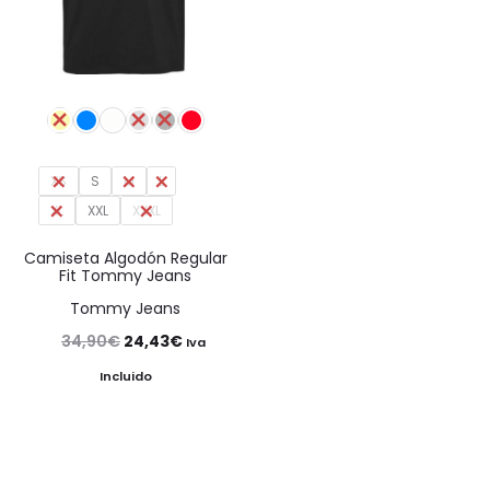
XS
S
M
L
XL
XXL
XXXL
Camiseta Algodón Regular
Fit Tommy Jeans
Tommy Jeans
El
El
34,90
€
24,43
€
Iva
precio
precio
Incluido
original
actual
era:
es:
34,90€.
24,43€.