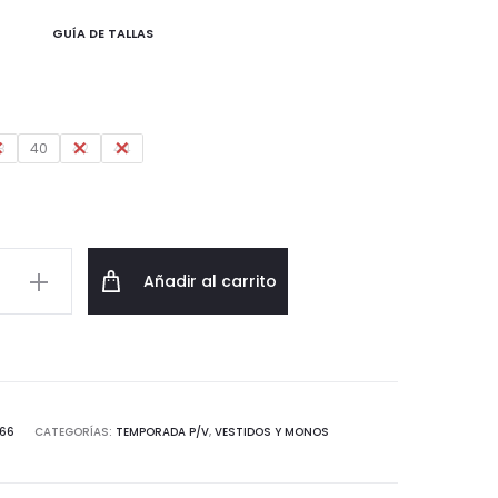
original
actual
GUÍA DE TALLAS
era:
es:
39,99€.
23,99€.
8
40
42
44
Añadir al carrito
d
666
CATEGORÍAS:
TEMPORADA P/V
,
VESTIDOS Y MONOS