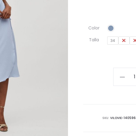
Color
Talla
34
36
3
Vestido
cruzado
cantida
SKU:
VILOVIE-14059