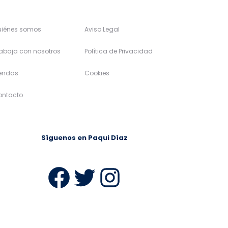
uiénes somos
Aviso Legal
abaja con nosotros
Política de Privacidad
iendas
Cookies
ontacto
Síguenos en Paqui Díaz
ram
Facebook
Twitter
Instagra