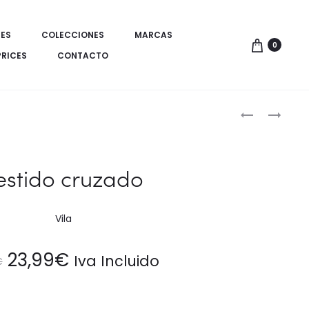
ES
COLECCIONES
MARCAS
0
PRICES
CONTACTO
Produ
VESTIDO
PANTALÓN
ELEGANTE
PATA
de
LINEA
DE
naveg
MADRINA
ELEFANTE
estido cruzado
Vila
El
El
23,99
€
Iva Incluido
€
precio
precio