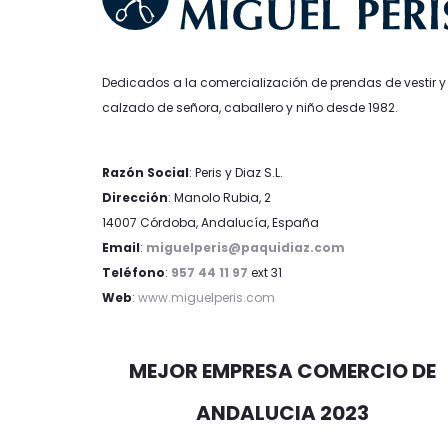
Dedicados a la comercialización de prendas de vestir y
calzado de señora, caballero y niño desde 1982.
Razón Social
: Peris y Diaz S.L.
Dirección
: Manolo Rubia, 2
14007 Córdoba, Andalucía, España
Email
:
miguelperis@paquidiaz.com
Teléfono
:
957 44 11 97
ext 31
Web
:
www.miguelperis.com
MEJOR EMPRESA COMERCIO DE
ANDALUCIA 2023