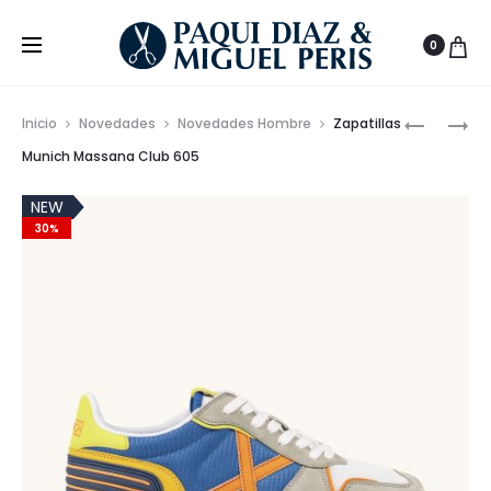
0
Prod
ZAPATILL
MOCASÍN
Inicio
Novedades
Novedades Hombre
Zapatillas
MUNICH
DE
de
Munich Massana Club 605
MASSAN
PIEL
nave
CLUB
CON
NEW
30%
606
BORLAS
EN
MARRÓN
CLÁSICO