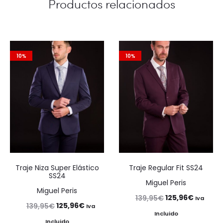
Productos relacionados
10%
10%
Traje Niza Super Elástico
Traje Regular Fit SS24
SS24
Miguel Peris
Miguel Peris
El
El
125,96
€
139,95
€
Iva
El
El
125,96
€
139,95
€
Iva
precio
precio
Incluido
precio
precio
Incluido