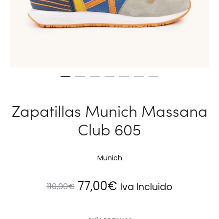
Zapatillas Munich Massana
Club 605
Munich
El
El
77,00
€
Iva Incluido
110,00
€
precio
precio