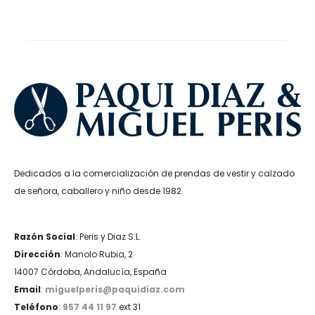
era:
es:
era:
es:
139,95€.
125,96€.
59,95€.
19,99€.
Dedicados a la comercialización de prendas de vestir y calzado
de señora, caballero y niño desde 1982.
Razón Social
: Peris y Diaz S.L.
Dirección
: Manolo Rubia, 2
14007 Córdoba, Andalucía, España
Email
:
miguelperis@paquidiaz.com
Teléfono
:
957 44 11 97
ext 31