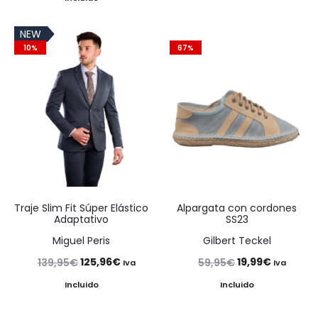
original
actual
original
actual
era:
es:
NEW
era:
es:
139,95€.
125,96€
10%
67%
139,95€.
125,96€.
Traje Slim Fit Súper Elástico
Alpargata con cordones
Adaptativo
SS23
Miguel Peris
Gilbert Teckel
El
El
El
El
125,96
€
19,99
€
139,95
€
59,95
€
Iva
Iva
precio
precio
precio
precio
Incluido
Incluido
original
actual
original
actual