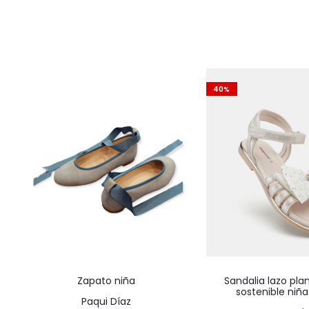
40%
Este
Zapato niña
Sandalia lazo plant
producto
sostenible niñ
Paqui Díaz
tiene