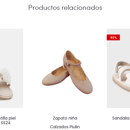
Productos relacionados
40%
Este
Este
illa piel
Zapato niña
Sandalia
producto
producto
a SS24
Calzados Piulin
tiene
tiene