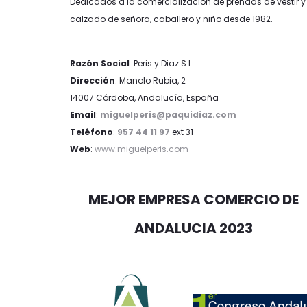
Dedicados a la comercialización de prendas de vestir y
calzado de señora, caballero y niño desde 1982.
Razón Social
: Peris y Diaz S.L.
Dirección
: Manolo Rubia, 2
14007 Córdoba, Andalucía, España
Email
:
miguelperis@paquidiaz.com
Teléfono
:
957 44 11 97
ext 31
Web
:
www.miguelperis.com
MEJOR EMPRESA COMERCIO DE
ANDALUCIA 2023