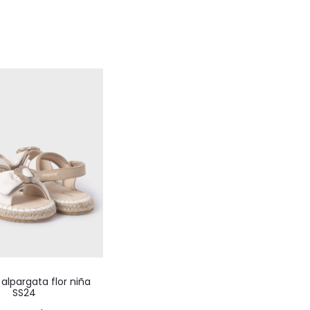
Este
 alpargata flor niña
producto
SS24
tiene