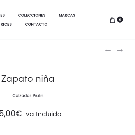
ES
COLECCIONES
MARCAS
0
PRICES
CONTACTO
Produ
ZAPATO
CAMISETA
NIÑA
MANGA
de
CORTA
naveg
CHICA
Zapato niña
Calzados Piulin
5,00
€
Iva Incluido