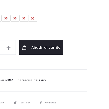
35
36
37
38
Añadir al carrito
d
SKU:
N3196
CATEGORÍA:
CALZADO
IR
OOK
TWITTER
PINTEREST