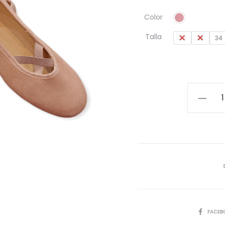
Color
Talla
32
33
34
Zapato
niña
cantida
COMPART
FACEB