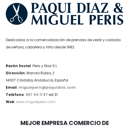
Dedicados a la comercialización de prendas de vestir y calzado
de señora, caballero y niño desde 1982.
Razón Social
: Peris y Diaz S.L.
Dirección
: Manolo Rubia, 2
14007 Córdoba, Andalucía, España
Email
:
miguelperis@paquidiaz.com
Teléfono
:
957 44 11 97
ext 31
Web
:
www.miguelperis.com
MEJOR EMPRESA COMERCIO DE