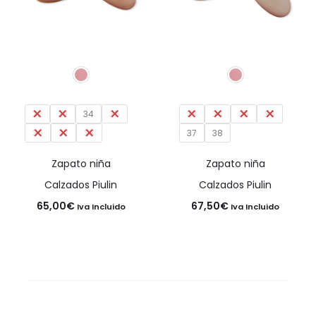
32
33
34
35
33
34
35
36
36
37
38
37
38
Zapato niña
Zapato niña
Calzados Piulin
Calzados Piulin
65,00
€
67,50
€
Iva Incluido
Iva Incluido