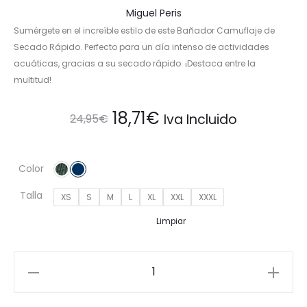
Miguel Peris
Sumérgete en el increíble estilo de este Bañador Camuflaje de
Secado Rápido. Perfecto para un día intenso de actividades
acuáticas, gracias a su secado rápido. ¡Destaca entre la
multitud!
El
El
18,71
€
Iva Incluido
24,95
€
precio
precio
Color
original
actual
Talla
XS
S
M
L
XL
XXL
XXXL
era:
es:
Limpiar
24,95€.
18,71€.
Bañador
Camuflaje
de