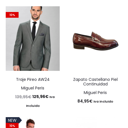
10%
Traje Pireo AW24
Zapato Castellano Piel
Continuidad
Miguel Peris
Miguel Peris
El
El
125,96
€
139,95
€
Iva
84,95
€
Iva Incluido
precio
precio
Incluido
original
actual
NEW
era:
es:
10%