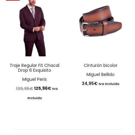
139,95€.
125,96€.
Traje Regular Fit Chacal
Cinturón bicolor
Drop 6 Exquisito
Miguel Bellido
Miguel Peris
34,95
€
Iva Incluido
El
El
125,96
€
139,95
€
Iva
precio
precio
Incluido
original
actual
era:
es:
139,95€.
125,96€.