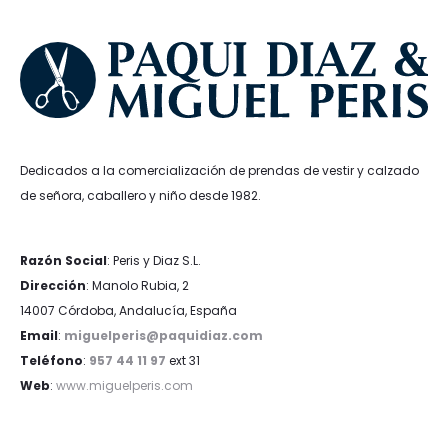
Dedicados a la comercialización de prendas de vestir y calzado
de señora, caballero y niño desde 1982.
Razón Social
: Peris y Diaz S.L.
Dirección
: Manolo Rubia, 2
14007 Córdoba, Andalucía, España
Email
:
miguelperis@paquidiaz.com
Teléfono
:
957 44 11 97
ext 31
Web
:
www.miguelperis.com