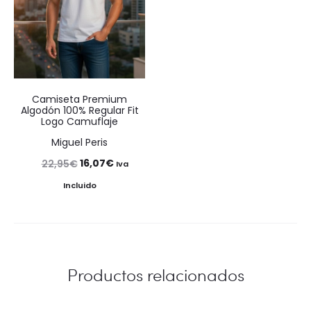
Camiseta Premium
Algodón 100% Regular Fit
Logo Camuflaje
Miguel Peris
El
El
16,07
€
22,95
€
Iva
precio
precio
Incluido
original
actual
era:
es:
22,95€.
16,07€.
Productos relacionados