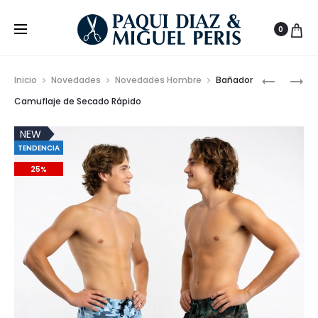
0
Prod
VESTIDO
ZAPATILL
Inicio
Novedades
Novedades Hombre
Bañador
CRUZAD
DE
de
Camuflaje de Secado Rápido
DE
ANTE
nave
VOLANTE
Y
NEW
TENDENCIA
BY
NYLON
CARLA
PARA
25%
RUIZ
MUJER
MARCA
CETTI
–
FABRICA
EN
ESPAÑA