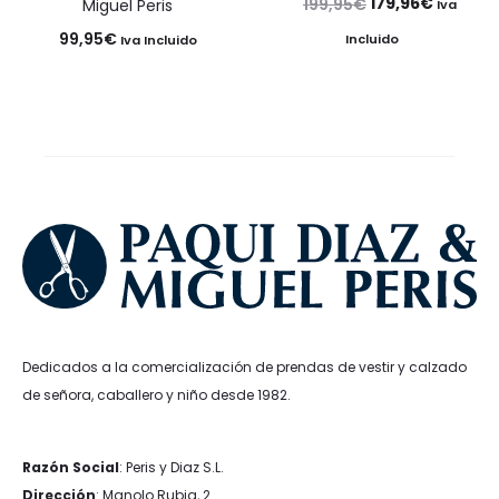
El
El
179,96
€
199,95
€
Miguel Peris
Iva
precio
precio
99,95
€
Incluido
Iva Incluido
original
actual
era:
es:
199,95€.
179,96€
Dedicados a la comercialización de prendas de vestir y calzado
de señora, caballero y niño desde 1982.
Razón Social
: Peris y Diaz S.L.
Dirección
: Manolo Rubia, 2