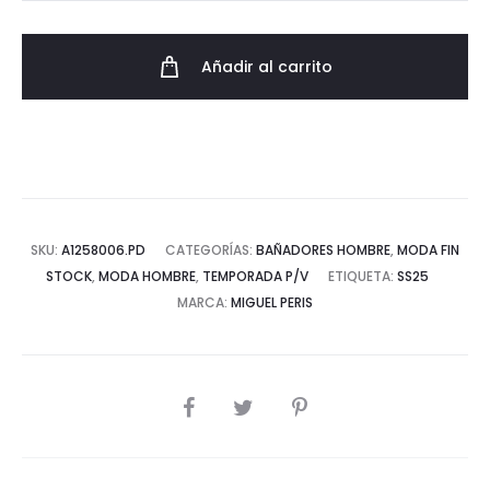
Rápido
Secado
Añadir al carrito
DenimBrand
cantidad
SKU:
A1258006.PD
CATEGORÍAS:
BAÑADORES HOMBRE
,
MODA FIN
STOCK
,
MODA HOMBRE
,
TEMPORADA P/V
ETIQUETA:
SS25
MARCA:
MIGUEL PERIS
COMPARTIR