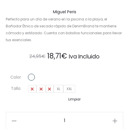
Miguel Peris
Perfecto para un día de verano en la piscina o la playa, el
Bañador Étnico de secado rápido de DenimBrand te mantiene
cómodo y estilizado. Cuenta con bolsillos funcionales para llevar
tus esenciales.
El
El
18,71
€
Iva Incluido
24,95
€
precio
precio
Color
original
actual
Talla
S
M
L
XL
XXL
era:
es:
Limpiar
24,95€.
18,71€.
Bañador
Étnico