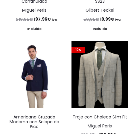
Continuidad
SS23
Miguel Peris
Gilbert Teckel
El
El
El
El
197,96
€
19,99
€
219,95
€
59,95
€
Iva
Iva
precio
precio
precio
precio
Incluido
Incluido
original
actual
original
actual
era:
es:
era:
es:
10%
219,95€.
197,96€.
59,95€.
19,99€.
Americana Cruzada
Traje con Chaleco Slim Fit
Moderna con Solapa de
Miguel Peris
Pico