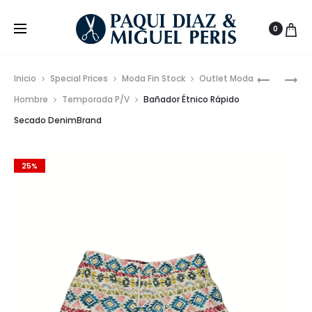
0
Prod
CAMISET
SET
Inicio
Special Prices
Moda Fin Stock
Outlet Moda
DENIMBR
BAÑADO
de
Hombre
Temporada P/V
Bañador Étnico Rápido
SS25
Y
Secado DenimBrand
nave
CAMISET
ÉTNICA
DENIMBR
25%