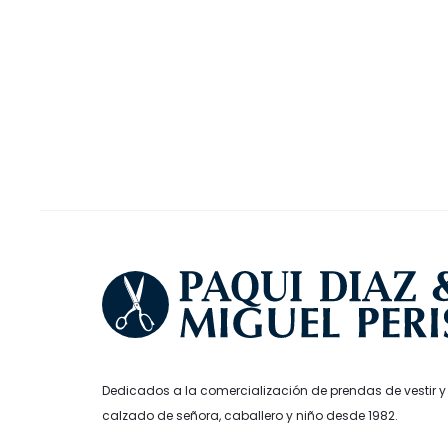
precio
precio
original
a
Las
original
actual
era:
es
opciones
era:
es:
29,95€.
20
se
34,90€.
24,43€.
pueden
elegir
en
la
página
de
producto
Dedicados a la comercialización de prendas de vestir y
calzado de señora, caballero y niño desde 1982.