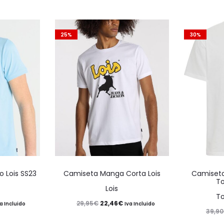
25%
30%
Este
Este
o Lois SS23
Camiseta Manga Corta Lois
Camiseta
producto
producto
T
Lois
tiene
tiene
T
El
El
22,46
€
29,95
€
va Incluido
Iva Incluido
múltiples
múltiples
39,90
ecio
precio
precio
variantes.
variantes.