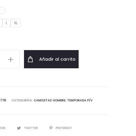
original
actual
era:
es:
L
XL
16,99€.
11,89€.
as
Añadir al carrito
d
718
CATEGORÍAS:
CAMISETAS HOMBRE
,
TEMPORADA P/V
IR
OOK
TWITTER
PINTEREST