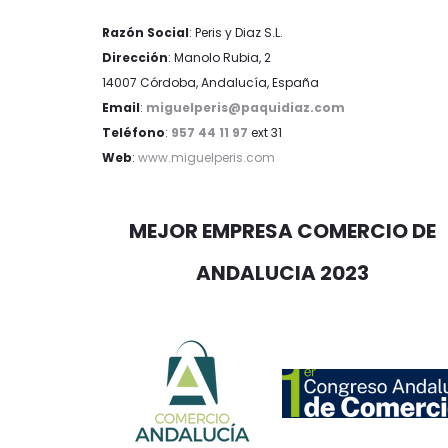
Razón Social
: Peris y Diaz S.L.
Dirección
: Manolo Rubia, 2
14007 Córdoba, Andalucía, España
Email
:
miguelperis@paquidiaz.com
Teléfono
:
957 44 11 97
ext 31
Web
:
www.miguelperis.com
MEJOR EMPRESA COMERCIO DE
ANDALUCIA 2023