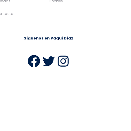
iendas
Cookies
ontacto
Síguenos en Paqui Díaz
ram
Facebook
Twitter
Instagra