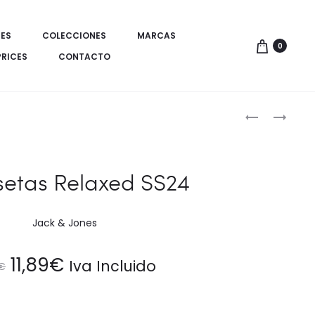
ES
COLECCIONES
MARCAS
0
PRICES
CONTACTO
Produ
CAMISETAS
SHORT
LOGOS
CORTE
de
SS24
REGULAR
naveg
SS24
etas Relaxed SS24
Jack & Jones
El
El
11,89
€
Iva Incluido
€
precio
precio