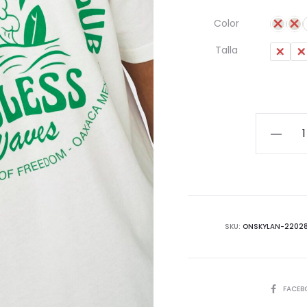
Color
Talla
S
M
Camiset
Relaxed
SS24
cantida
SKU:
ONSKYLAN-22028
COMPART
FACEB