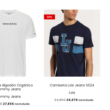
30%
Este
Este
 Algodón Orgánico
Camiseta Lois Jeans SS24
producto
producto
ommy Jeans
Lois
tiene
tiene
ommy Jeans
El
El
24,47
€
34,95
€
Iva Incluido
múltiples
múltiples
El
El
27,93
€
€
Iva Incluido
precio
precio
variantes.
variantes.