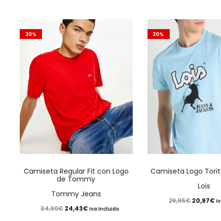
30%
30%
Este
Camiseta Regular Fit con Logo
Camiseta Logo Torit
producto
de Tommy
Lois
tiene
Tommy Jeans
El
El
20,97
€
29,95
€
I
múltiples
El
El
24,43
€
34,90
€
Iva Incluido
precio
pr
variantes.