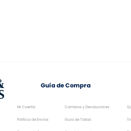
ctual
original
actual
Las
Las
:
era:
es:
opciones
opciones
,97€.
29,95€.
22,46€.
se
se
pueden
pueden
elegir
elegir
en
en
la
la
página
página
de
de
Guía de Compra
producto
producto
Mi Cuenta
Cambios y Devoluciones
Q
Política de Envíos
Guía de Tallas
Tr