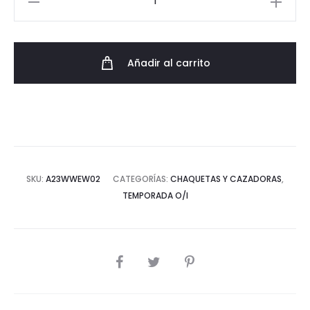
biker
slim
Desigual
Añadir al carrito
AW23
cantidad
SKU:
A23WWEW02
CATEGORÍAS:
CHAQUETAS Y CAZADORAS
,
TEMPORADA O/I
COMPARTIR