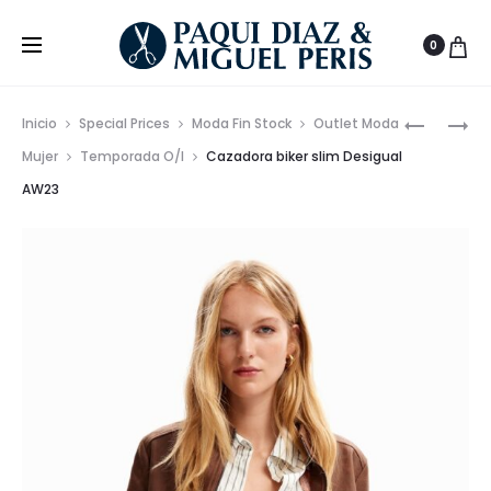
0
Prod
CAZADO
VESTIDO
Inicio
Special Prices
Moda Fin Stock
Outlet Moda
CUELLO
JUVENIL
de
Mujer
Temporada O/I
Cazadora biker slim Desigual
BIKER
ESCOTA
AW23
nave
AW23
Y
CRUZAD