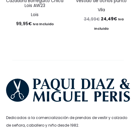
Cazadora Borreguito Chica
Vestido de ochos punto
Lois AW23
Vila
Lois
El
El
24,49
€
34,99
€
Iva
99,95
€
Iva Incluido
precio
precio
Incluido
original
actual
era:
es:
34,99€.
24,49€.
Dedicados a la comercialización de prendas de vestir y calzado
de señora, caballero y niño desde 1982.