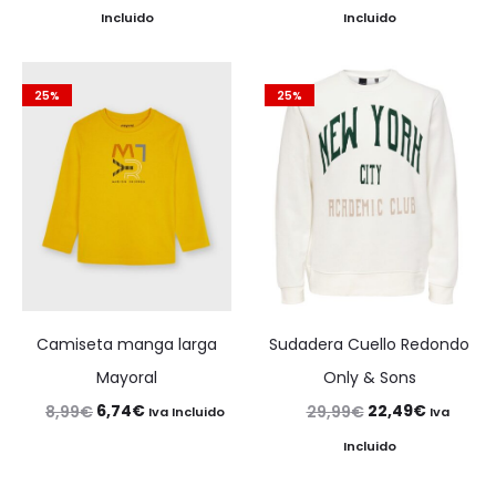
precio
precio
precio
precio
Incluido
Incluido
original
actual
original
actual
era:
es:
era:
es:
25%
25%
25,30€.
18,98€.
29,99€.
22,49€.
Camiseta manga larga
Sudadera Cuello Redondo
Mayoral
Only & Sons
El
El
El
El
6,74
€
22,49
€
8,99
€
29,99
€
Iva Incluido
Iva
precio
precio
precio
precio
Incluido
original
actual
original
actual