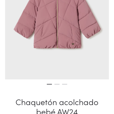
Chaquetón acolchado
bebé AW24