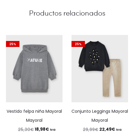
Productos relacionados
25%
25%
Vestido felpa niña Mayoral
Conjunto Leggings Mayoral
Mayoral
Mayoral
El
El
El
El
18,98
€
22,49
€
25,30
€
29,99
€
Iva
Iva