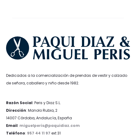
era:
es:
era:
es:
8,99€.
6,74€.
29,99€.
22,49€.
Dedicados a la comercialización de prendas de vestir y calzado
de señora, caballero y niño desde 1982.
Razón Social
: Peris y Diaz S.L.
Dirección
: Manolo Rubia, 2
14007 Córdoba, Andalucía, España
Email
:
miguelperis@paquidiaz.com
Teléfono
:
957 44 11 97
ext 31