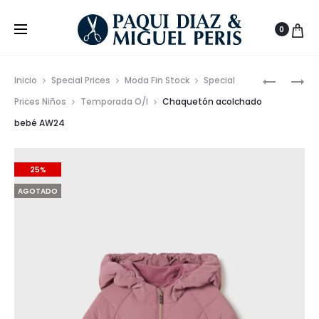
0
Prod
CHAQUE
SUDADER
Inicio
Special Prices
Moda Fin Stock
Special
PARKA
TOMMY
de
Prices Niños
Temporada O/I
Chaquetón acolchado
CHICO
CON
bebé AW24
nave
AW24
BANDERA
ESTAMPA
25%
AGOTADO