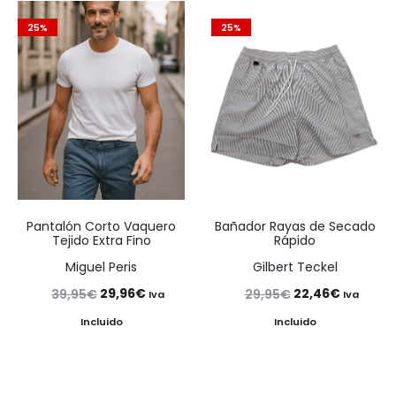
era:
es:
era:
es:
29,99€.
22,49€.
25%
25%
44,99€.
33,74€.
Pantalón Corto Vaquero
Bañador Rayas de Secado
Tejido Extra Fino
Rápido
Miguel Peris
Gilbert Teckel
El
El
El
El
29,96
€
22,46
€
39,95
€
29,95
€
Iva
Iva
precio
precio
precio
precio
Incluido
Incluido
original
actual
original
actual
era:
es:
era:
es: