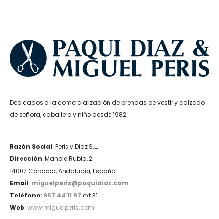
39,95€.
29,96€.
29,95€.
22,46€.
Dedicados a la comercialización de prendas de vestir y calzado
de señora, caballero y niño desde 1982.
Razón Social
: Peris y Diaz S.L.
Dirección
: Manolo Rubia, 2
14007 Córdoba, Andalucía, España
Email
:
miguelperis@paquidiaz.com
Teléfono
:
957 44 11 97
ext 31
Web
:
www.miguelperis.com