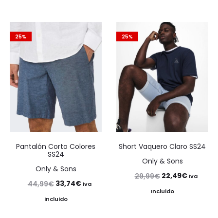
25%
25%
Pantalón Corto Colores
Short Vaquero Claro SS24
SS24
Only & Sons
Only & Sons
El
El
22,49
€
29,99
€
Iva
El
El
33,74
€
44,99
€
Iva
precio
precio
Incluido
precio
precio
Incluido
original
actual
original
actual