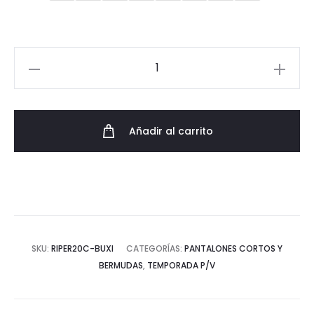
39,95€.
29,96€.
Pantalón
Corto
Cinturón
Tallas
Añadir al carrito
Grandes
cantidad
SKU:
RIPER20C-BUXI
CATEGORÍAS:
PANTALONES CORTOS Y
BERMUDAS
,
TEMPORADA P/V