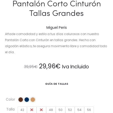
Pantalón Corto Cinturón
Tallas Grandes
Miguel Peris
Añade comodidad y estilo a tus días calurosos con nuestro
Pantalón Corto con Cinturón en tallas grandes. Hecho con
algodón elástico, te asegura movimiento libre y comodidad todo
el día.
El
El
29,96
€
Iva Incluido
39,95
€
precio
precio
GUÍA DE TALLAS
original
actual
Color
era:
es:
Talla
42
44
46
48
50
52
54
56