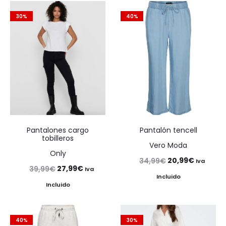
30%
40%
Pantalones cargo
Pantalón tencell
tobilleros
Vero Moda
Only
El
El
20,99
€
34,99
€
Iva
El
El
27,99
€
39,99
€
Iva
precio
precio
Incluido
precio
precio
Incluido
original
actual
original
actual
era:
es:
era:
es:
34,99€.
20,99€.
40%
30%