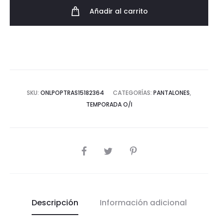
cuadros
Añadir al carrito
AW23
cantidad
SKU:
ONLPOPTRAS15182364
CATEGORÍAS:
PANTALONES
,
TEMPORADA O/I
COMPARTIR
Descripción
Información adicional