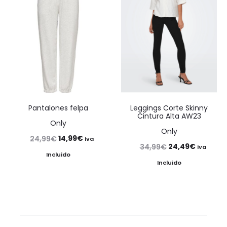
39,99€.
27,99€.
Pantalones felpa
Leggings Corte Skinny
Cintura Alta AW23
Only
Only
El
El
14,99
€
24,99
€
Iva
El
El
24,49
€
34,99
€
Iva
precio
precio
Incluido
precio
precio
Incluido
original
actual
original
actual
era:
es:
era:
es:
24,99€.
14,99€.
34,99€.
24,49€.