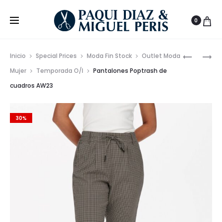
0
Prod
CAMISA
TOP
Inicio
Special Prices
Moda Fin Stock
Outlet Moda
BÁSICA
CORTE
de
Mujer
Temporada O/I
Pantalones Poptrash de
CHICA
REGULA
cuadros AW23
nave
AW23
MANGAS
ABULLON
AW23
30%