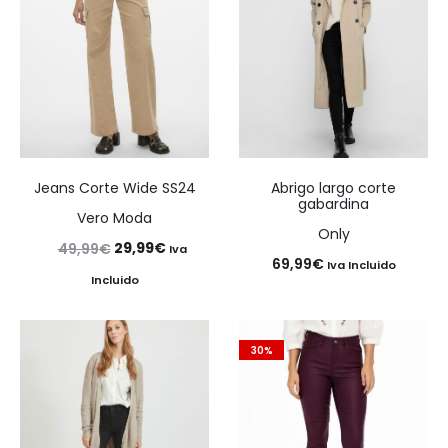
Jeans Corte Wide SS24
Abrigo largo corte
gabardina
Vero Moda
Only
El
El
29,99
€
49,99
€
Iva
69,99
€
Iva Incluido
precio
precio
Incluido
original
actual
era:
es:
30%
49,99€.
29,99€.