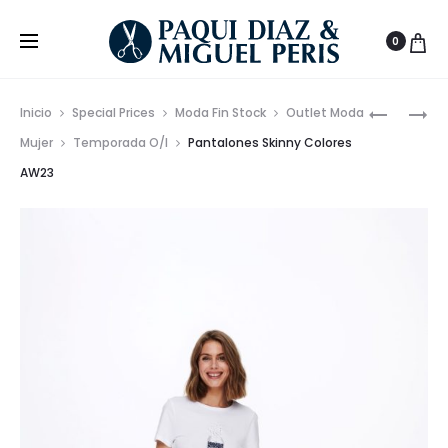
0
Prod
PANTALO
LEGGING
Inicio
Special Prices
Moda Fin Stock
Outlet Moda
CORTE
CORTE
de
Mujer
Temporada O/I
Pantalones Skinny Colores
LOOSE
SKINNY
AW23
nave
CINTURA
CINTURA
MEDIA
ALTA
AW23
AW23