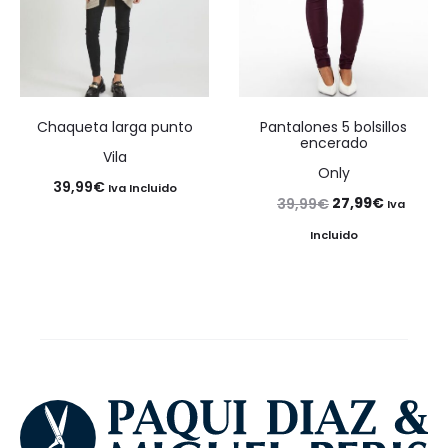
Chaqueta larga punto
Pantalones 5 bolsillos
encerado
Vila
Only
39,99
€
Iva Incluido
El
El
27,99
€
39,99
€
Iva
precio
precio
Incluido
original
actual
era:
es:
39,99€.
27,99€.