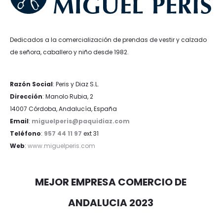
Dedicados a la comercialización de prendas de vestir y calzado
de señora, caballero y niño desde 1982.
Razón Social
: Peris y Diaz S.L.
Dirección
: Manolo Rubia, 2
14007 Córdoba, Andalucía, España
Email
:
miguelperis@paquidiaz.com
Teléfono
:
957 44 11 97
ext 31
Web
:
www.miguelperis.com
MEJOR EMPRESA COMERCIO DE
ANDALUCIA 2023