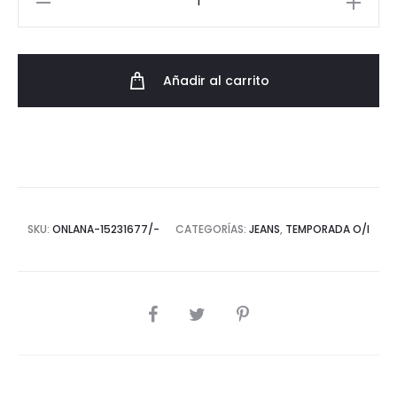
Skinny
Colores
AW23
Añadir al carrito
cantidad
SKU:
ONLANA-15231677/-
CATEGORÍAS:
JEANS
,
TEMPORADA O/I
COMPARTIR