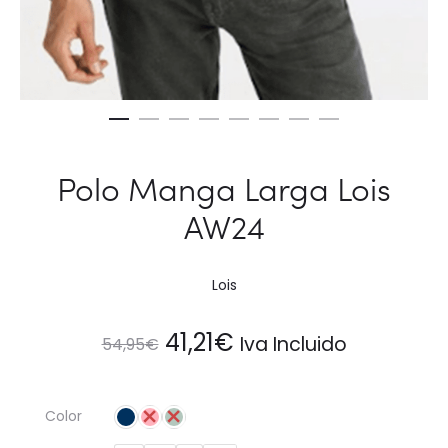
Polo Manga Larga Lois
AW24
Lois
El
El
41,21
€
Iva Incluido
54,95
€
precio
precio
Color
original
actual