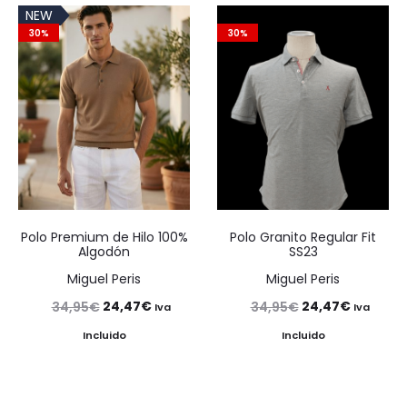
era:
es:
NEW
era:
es:
39,95€.
29,96€.
30%
30%
29,95€.
20,97€.
Polo Premium de Hilo 100%
Polo Granito Regular Fit
Algodón
SS23
Miguel Peris
Miguel Peris
El
El
El
El
24,47
€
24,47
€
34,95
€
34,95
€
Iva
Iva
precio
precio
precio
precio
Incluido
Incluido
original
actual
original
actual
era:
es:
era:
es: