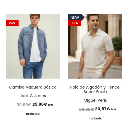
NEW
25%
30%
Camisa Vaquera Básica
Polo de Algodón y Tencel
Super Fresh
Jack & Jones
Miguel Peris
El
El
29,96
€
39,95
€
Iva
El
El
20,97
€
29,95
€
Iva
precio
precio
Incluido
precio
precio
Incluido
original
actual
original
actual