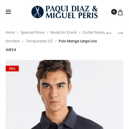
0
Prod
SNEAKER
POLO
Inicio
Special Prices
Moda Fin Stock
Outlet Moda
CETTI
MANGA
de
Hombre
Temporada O/I
Polo Manga Larga Lois
PARA
LARGA
AW24
nave
CHICA
AW24
ESTILO
ESPAÑOL
25%