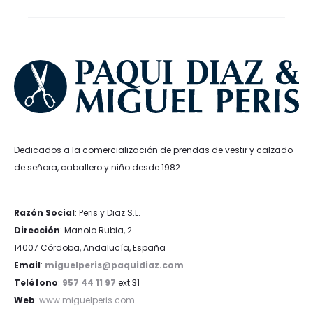
34,95€.
24,47€.
34,95€.
24,47€.
Dedicados a la comercialización de prendas de vestir y calzado
de señora, caballero y niño desde 1982.
Razón Social
: Peris y Diaz S.L.
Dirección
: Manolo Rubia, 2
14007 Córdoba, Andalucía, España
Email
:
miguelperis@paquidiaz.com
Teléfono
:
957 44 11 97
ext 31
Web
:
www.miguelperis.com