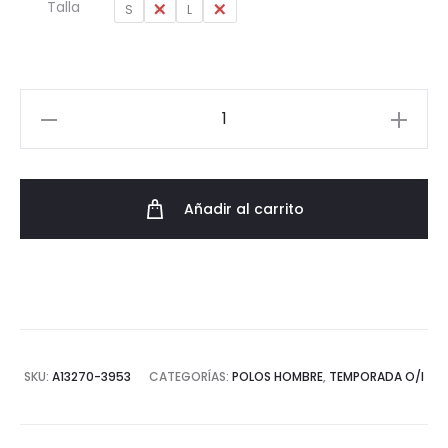
Talla
S
M
L
XL
era:
es:
54,95€.
41,21€.
Polo
Manga
Larga
Lois
Añadir al carrito
AW24
cantidad
SKU:
A13270-3953
CATEGORÍAS:
POLOS HOMBRE
,
TEMPORADA O/I