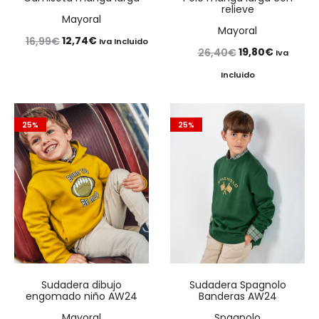
relieve
Mayoral
Mayoral
El
El
12,74
€
16,99
€
Iva Incluido
El
El
19,80
€
26,40
€
Iva
precio
precio
precio
precio
Incluido
original
actual
original
actual
era:
es:
era:
es:
16,99€.
12,74€.
25%
25%
26,40€.
19,80€.
Sudadera dibujo
Sudadera Spagnolo
engomado niño AW24
Banderas AW24
Mayoral
Spagnolo