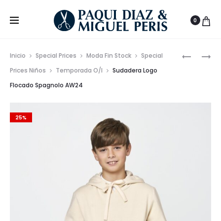
0
Prod
CAMISET
JERSEY
Inicio
Special Prices
Moda Fin Stock
Special
NIÑO
ESTRUCT
de
Prices Niños
Temporada O/I
Sudadera Logo
MANGA
AW24
Flocado Spagnolo AW24
nave
LARGA
LOGO
AW24
25%