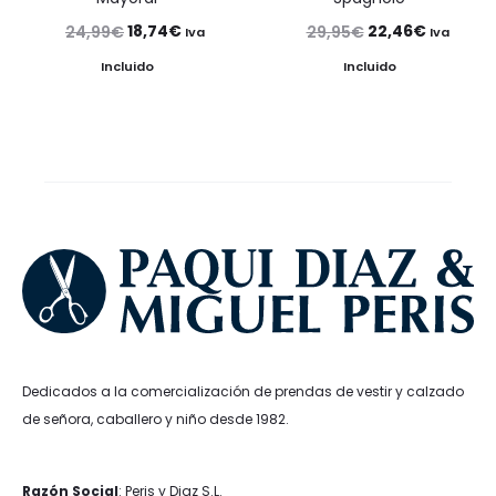
El
El
El
El
18,74
€
22,46
€
24,99
€
29,95
€
Iva
Iva
precio
precio
precio
precio
Incluido
Incluido
original
actual
original
actual
era:
es:
era:
es:
24,99€.
18,74€.
29,95€.
22,46€.
Dedicados a la comercialización de prendas de vestir y calzado
de señora, caballero y niño desde 1982.
Razón Social
: Peris y Diaz S.L.