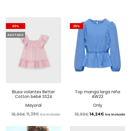
40%
25%
AGOTADO
Blusa volantes Better
Top manga larga niña
Cotton bebé SS24
AW23
Mayoral
Only
El
El
El
El
11,39
€
14,24
€
18,99
€
18,99
€
Iva Incluido
Iva Incluido
precio
precio
precio
precio