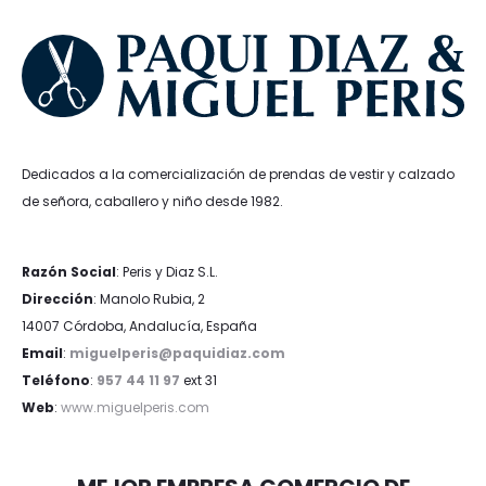
Dedicados a la comercialización de prendas de vestir y calzado
de señora, caballero y niño desde 1982.
Razón Social
: Peris y Diaz S.L.
Dirección
: Manolo Rubia, 2
14007 Córdoba, Andalucía, España
Email
:
miguelperis@paquidiaz.com
Teléfono
:
957 44 11 97
ext 31
Web
:
www.miguelperis.com