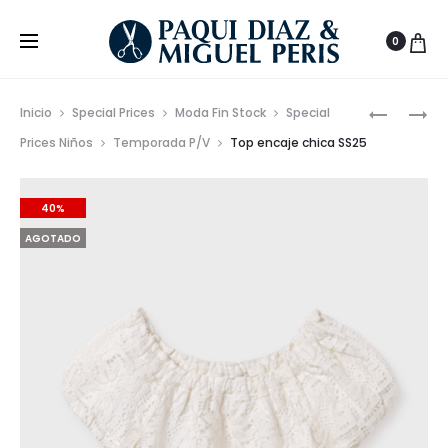
0
Prod
VESTIDO
PANTALÓ
Inicio
Special Prices
Moda Fin Stock
Special
ESTAMP
CORTO
de
Prices Niños
Temporada P/V
Top encaje chica SS25
ESPALDA
ENCAJE
nave
CRUZAD
CHICA
40%
NIÑA
SS25
SS25
AGOTADO